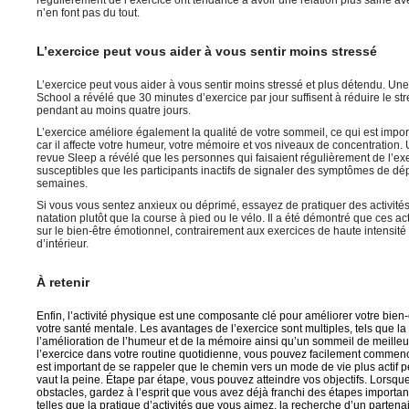
n’en font pas du tout.
L’exercice peut vous aider à vous sentir moins stressé
L’exercice peut vous aider à vous sentir moins stressé et plus détendu. Un
School a révélé que 30 minutes d’exercice par jour suffisent à réduire le str
pendant au moins quatre jours.
L’exercice améliore également la qualité de votre sommeil, ce qui est impor
car il affecte votre humeur, votre mémoire et vos niveaux de concentration.
revue Sleep a révélé que les personnes qui faisaient régulièrement de l’ex
susceptibles que les participants inactifs de signaler des symptômes de d
semaines.
Si vous vous sentez anxieux ou déprimé, essayez de pratiquer des activités 
natation plutôt que la course à pied ou le vélo. Il a été démontré que ces acti
sur le bien-être émotionnel, contrairement aux exercices de haute intensité
d’intérieur.
À retenir
Enfin, l’activité physique est une composante clé pour améliorer votre bien-ê
votre santé mentale. Les avantages de l’exercice sont multiples, tels que la
l’amélioration de l’humeur et de la mémoire ainsi qu’un sommeil de meilleur
l’exercice dans votre routine quotidienne, vous pouvez facilement commencer
est important de se rappeler que le chemin vers un mode de vie plus actif peu
vaut la peine. Étape par étape, vous pouvez atteindre vos objectifs. Lorsq
obstacles, gardez à l’esprit que vous avez déjà franchi des étapes important
telles que la pratique d’activités que vous aimez, la recherche d’un partena