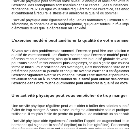
L’activité physique peut stimuler votre niveau d’énergie et améliorer votre 
l’exercice, des endorphines sont libérées dans le cerveau, des substances
rendent heureux. Lorsque vous faites régulièrement de l’exercice, ces end
et contribuent à réduire le stress et à améliorer la qualité du sommeil.
L’activité physique aide également à réguler les hormones qui influent sur
sérotonine, la dopamine et la norépinéphrine, qui jouent toutes un rôle imp
d’émotions telles que la dépression ou l’anxiété.
L’exercice modéré peut améliorer la qualité de votre sommei
Si vous avez des problèmes de sommeil, l’exercice peut être une solution e
qualité de votre sommeil. Les études montrent que l’exercice modéré peut a
nécessaire pour s’endormir, ainsi qu’à améliorer la qualité globale de votre
peut vous aider à rester endormi plus longtemps, ce qui signifie que vous v
forme le matin. Pour profiter de ces avantages, il est important de faire de l
préférence pendant la journée et non juste avant le coucher. Il est égaleme
l’exercice vigoureux avant le coucher peut avoir l’effet inverse et perturber
travailleur social ou à un professionnel de la santé pour obtenir des conseil
l’exercice dans votre routine quotidienne pour améliorer la qualité de votre
Une activité physique peut vous empêcher de trop manger
Une activité physique régulière peut vous aider à brûler des calories suppl
éviter de trop manger. Si vous suivez un régime alimentaire sain et pratiqu
suffisante, il est plus facile de perdre du poids ou de maintenir un poids sai
L’activité physique aide également à contrôler l’appétit en augmentant les 
hormones qui signalent la satiété (leptine) ou la faim (ghréline). Par consé
régulièrement de l’exercice ont tendance à avoir une relation plus saine ave