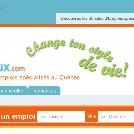
ploi
Découvrez les 30 sites d'Emplois spéci
er une offre
Tendances
 un emploi
Ville