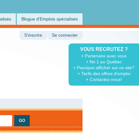
alisés
Blogue d'Emplois spécialisés
S'inscrire
Se connecter
VOUS RECRUTEZ ?
+ Partenaire avec vous
+ No 1 au Québec
+ Pourquoi afficher sur ce site?
+ Tarifs des offres d'emploi
+ Contactez-nous!