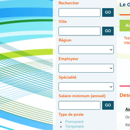
Rechercher
Le 
Ville
Ai
Typ
Région
Vill
Employeur
Spécialité
Desc
Salaire minimum (annuel)
Ai
Type de poste
Oc
Permanent
Ré
Temporaire