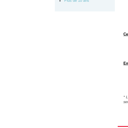
Plus de 10 ans
Ce
En
* 
se