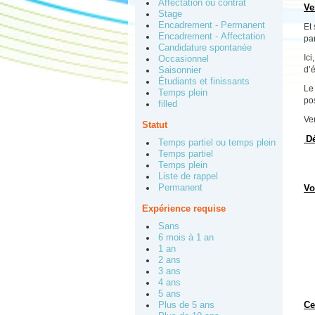
Affectation ou contrat
Ve
Stage
Encadrement - Permanent
Et
Encadrement - Affectation
par
Candidature spontanée
Ici
Occasionnel
d’é
Saisonnier
Étudiants et finissants
Le
Temps plein
po
filled
Ven
Statut
Dé
Temps partiel ou temps plein
Temps partiel
Temps plein
Liste de rappel
Permanent
Vo
Expérience requise
Sans
6 mois à 1 an
1 an
2 ans
3 ans
4 ans
5 ans
Ce
Plus de 5 ans