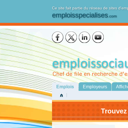
Ce site fait partie du réseau de sites d'em
emploisspecialises
.com
Emplois
Employeurs
Affich
Trouvez