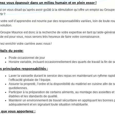
nez vous épanouir dans un milieu humain et en plein essor !
 si on vous disait qu’après avoir goûté à la stimulation qu’offre un emploi au Group
tir ?
, votre soif d’apprendre est nourrie par des responsabilités variées, loin de toute rou
volution.
 Groupe Maurice est donc à la recherche de votre expertise en tant qu’aide-général
ste est pour vous, nous serons très heureux de faire votre connaissance.
ez enrichir votre carrière avec nous !
tails du poste:
Poste occasionnel de jour
Horaire variable, incluant occasionnellement des quarts de travail la fin de
s principales responsabilités :
Laver la vaisselle durant le service des repas en maintenant un rythme rapide
l’efficacité globale de l’équipe.
Assurer la propreté, l’ordre et la disponibilité du matériel en cuisine afin de
quotidiennes.
Participer à la préparation de certains aliments, au montage des assiettes e
établies et les standards de qualité.
Maintenir un environnement de travail sécuritaire en appliquant les bonnes p
adéquatement et en signalant toute situation inhabituelle.
 que vous apporterez :