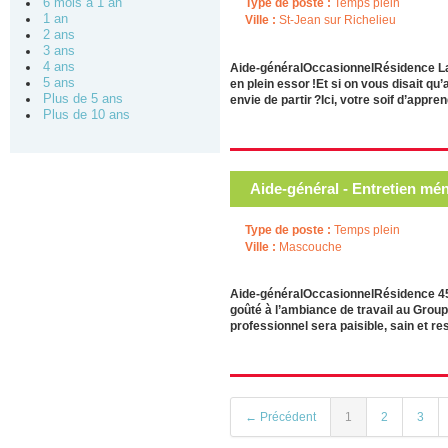
Type de poste :
Temps plein
6 mois à 1 an
1 an
Ville :
St-Jean sur Richelieu
2 ans
3 ans
4 ans
Aide-généralOccasionnelRésidence La 
5 ans
en plein essor !Et si on vous disait qu
Plus de 5 ans
envie de partir ?Ici, votre soif d’appre
Plus de 10 ans
Aide-général - Entretien mé
Type de poste :
Temps plein
Ville :
Mascouche
Aide-généralOccasionnelRésidence 45 N
goûté à l’ambiance de travail au Group
professionnel sera paisible, sain et re
← Précédent
1
2
3