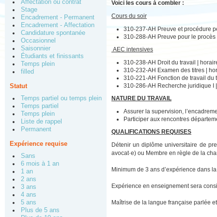
Affectation ou contrat
Voici les cours à combler :
Stage
Cours du soir
Encadrement - Permanent
Encadrement - Affectation
310-237-AH Preuve et procédure pé
Candidature spontanée
310-288-AH Preuve pour le procès c
Occasionnel
Saisonnier
AEC intensives
Étudiants et finissants
310-238-AH Droit du travail | horair
Temps plein
310-232-AH Examen des titres | hora
filled
310-221-AH Fonction de travail du t
310-286-AH Recherche juridique I |
Statut
NATURE DU TRAVAIL
Temps partiel ou temps plein
Temps partiel
Assurer la supervision, l’encadremen
Temps plein
Participer aux rencontres départeme
Liste de rappel
Permanent
QUALIFICATIONS REQUISES
Expérience requise
Détenir un diplôme universitaire de pr
avocat·e) ou Membre en règle de la cham
Sans
6 mois à 1 an
Minimum de 3 ans d’expérience dans la pr
1 an
2 ans
Expérience en enseignement sera consi
3 ans
4 ans
Maîtrise de la langue française parlée et 
5 ans
Plus de 5 ans