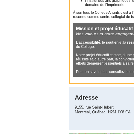
l’Institut des arts graphiques,
domaine de l’imprimerie.
À son tour, le Collège Ahuntsic est à 
reconnu comme centre collégial de tr
Mission et projet éducatif
Nos valeurs et notre engagem
L’
accessibilité
, le
soutien
et la
resp
du Collège.
Notre projet éducatif campe, d’une p
réussite et, d’autre part, la convic
efforts demeurent essentiels à sa ré
Pour en savoir plus, consultez le 
Adresse
9155, rue Saint-Hubert
Montréal, Québec H2M 1Y8 CA