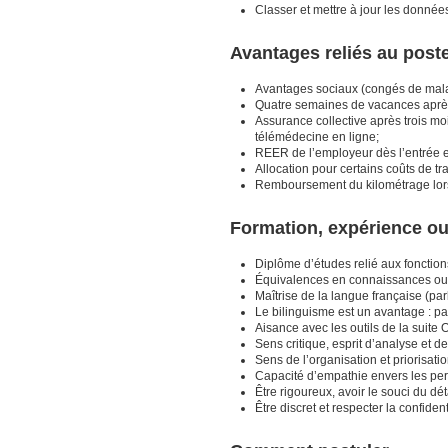
Classer et mettre à jour les données
Avantages reliés au post
Avantages sociaux (congés de mala
Quatre semaines de vacances après
Assurance collective après trois mo
télémédecine en ligne;
REER de l’employeur dès l’entrée en 
Allocation pour certains coûts de tr
Remboursement du kilométrage lors
Formation, expérience o
Diplôme d’études relié aux fonctions
Équivalences en connaissances ou e
Maîtrise de la langue française (parl
Le bilinguisme est un avantage : par
Aisance avec les outils de la suite 
Sens critique, esprit d’analyse et d
Sens de l’organisation et priorisati
Capacité d’empathie envers les pe
Être rigoureux, avoir le souci du déta
Être discret et respecter la confident