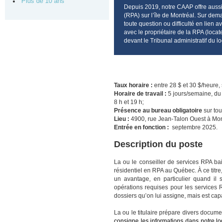
Plus de 10 ans
Depuis 2019, notre CAAP offre aussi 
(RPA) sur l’île de Montréal. Sur dem
toute question ou difficulté en lien
avec le propriétaire de la RPA (locat
devant le Tribunal administratif du 
Taux horaire :
entre 28 $ et 30 $/heure, 
Horaire de travail :
5 jours/semaine, du 
8 h et 19 h;
Présence au bureau obligatoire
sur tou
Lieu :
4900, rue Jean-Talon Ouest à Mont
Entrée en fonction :
septembre 2025.
Description du poste
La ou le conseiller de services RPA ba
résidentiel en RPA au Québec. À ce titre
un avantage, en particulier quand il s
opérations requises pour les services 
dossiers qu’on lui assigne, mais est cap
La ou le titulaire prépare divers docum
consigne les informations dans notre log