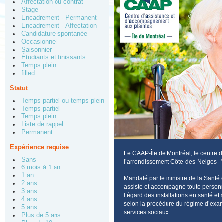
Affectation ou contrat
Stage
Encadrement - Permanent
Encadrement - Affectation
Candidature spontanée
Occasionnel
Saisonnier
Étudiants et finissants
Temps plein
filled
Statut
Temps partiel ou temps plein
Temps partiel
Temps plein
Liste de rappel
Permanent
Expérience requise
Le CAAP-Île de Montréal, le centre d
Sans
l’arrondissement Côte-des-Neiges–
6 mois à 1 an
1 an
Mandaté par le ministre de la Sant
2 ans
assiste et accompagne toute personne 
3 ans
l’égard des installations en santé e
4 ans
selon la procédure du régime d’exam
5 ans
services sociaux.
Plus de 5 ans