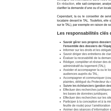
En rédaction,
elle sait composer, analy
clarifier la demande d’une ou d’un loc
Cependant, la ou le conseiller de serv
locataire devant le TAL. Toutefois, elle o
sur le TAL), par exemple en raison de so
Les responsabilités clés
Savoir gérer ses propres dossiers
l’ensemble des dossiers de l’équi
Informer sur les droits et les obli
Savoir diriger des entretiens de cla
Évaluer la recevabilité de la deman
Rédiger, compléter et réviser des d
administratif du logement (TAL);
Assister et accompagner la ou le lo
audiences auprès du TAL;
Accompagner et communiquer (courri
plaintes, délégué du Protecteur du c
Suivre les échéanciers (gestion des
Effectuer des recherches juridiques 
les bases de données juridiques;
Effectuer des recherches sur les s
Participer à la conception et à la mi
feuille de route) pour l’amélioratio
Animer des séances d’information su