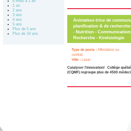
6 mois à 1 an
1 an
2 ans
3 ans
4 ans
Animateur-trice de communa
5 ans
planification & de recherche
Plus de 5 ans
- Nutrition - Communications 
Plus de 10 ans
Recherche - Kinésiologie
Type de poste :
Affectation ou
contrat
Ville :
Laval
Catalyser l'innovation! Collège québ
(CQMF) regroupe plus de 4500 médecins