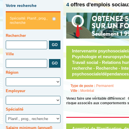
4
offres d'emplois sociau
Votre recherche
Spécialité: Planif., prog.,
recherche
Rechercher
Intervenante psychosociale/a
Ville
Psychologie et neuropsycho
Travail social - Relations hum
recherche - Recherche - Int
Région
psychosociale/dépendances
Type de poste :
Permanent
Employeur
Ville :
Montréal
Venez faire une véritable différence! 
risque associés aux comportements sui
Spécialité
Salaire minimum (annuel)
Agent(e) de Planification, d