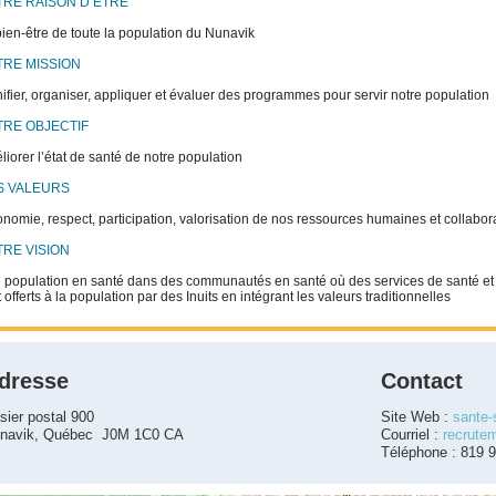
RE RAISON D’ÊTRE
ien-être de toute la population du Nunavik
RE MISSION
ifier, organiser, appliquer et évaluer des programmes pour servir notre population
RE OBJECTIF
iorer l’état de santé de notre population
S VALEURS
nomie, respect, participation, valorisation de nos ressources humaines et collabor
RE VISION
 population en santé dans des communautés en santé où des services de santé et d
 offerts à la population par des Inuits en intégrant les valeurs traditionnelles
dresse
Contact
sier postal 900
Site Web :
sante-
navik, Québec J0M 1C0 CA
Courriel :
recrute
Téléphone : 819 