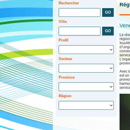
Rechercher
Régi
Ville
Vene
Le rés
région
Profil
Inuuli
d’Unga
conven
servic
Secteur
L’orga
provin
Avec l
est un 
Province
promot
harmon
servic
Région