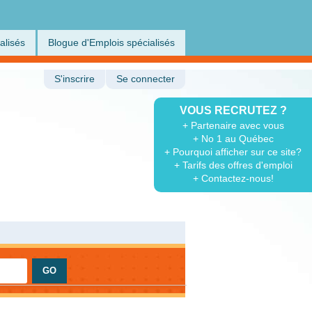
alisés
Blogue d'Emplois spécialisés
S'inscrire
Se connecter
VOUS RECRUTEZ ?
+ Partenaire avec vous
+ No 1 au Québec
+ Pourquoi afficher sur ce site?
+ Tarifs des offres d'emploi
+ Contactez-nous!