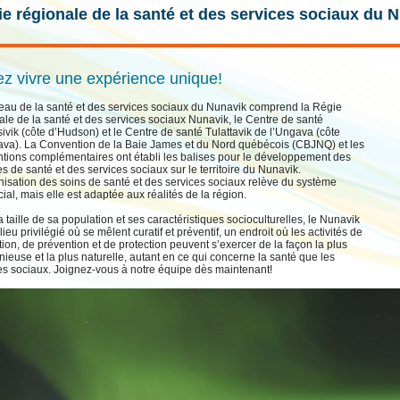
e régionale de la santé et des services sociaux du 
z vivre une expérience unique!
eau de la santé et des services sociaux du Nunavik comprend la Régie
ale de la santé et des services sociaux Nunavik, le Centre de santé
tsivik (côte d’Hudson) et le Centre de santé Tulattavik de l’Ungava (côte
va). La Convention de la Baie James et du Nord québécois (CBJNQ) et les
tions complémentaires ont établi les balises pour le développement des
es de santé et des services sociaux sur le territoire du Nunavik.
nisation des soins de santé et des services sociaux relève du système
cial, mais elle est adaptée aux réalités de la région.
a taille de sa population et ses caractéristiques socioculturelles, le Nunavik
lieu privilégié où se mêlent curatif et préventif, un endroit où les activités de
ion, de prévention et de protection peuvent s’exercer de la façon la plus
ieuse et la plus naturelle, autant en ce qui concerne la santé que les
es sociaux. Joignez-vous à notre équipe dès maintenant!