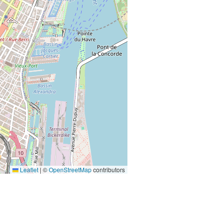
Leaflet
|
©
OpenStreetMap
contributors