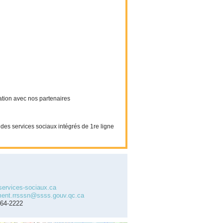
ation avec nos partenaires
es services sociaux intégrés de 1re ligne
services-sociaux.ca
ment.rrsssn@ssss.gouv.qc.ca
964-2222