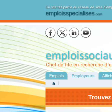
Ce site fait partie du réseau de sites d'em
emploisspecialises
.com
Emplois
Employeurs
Affic
Trouvez