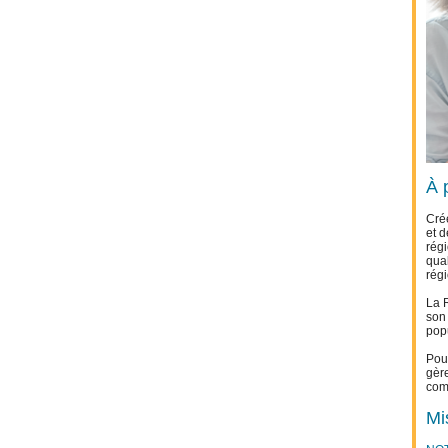
À 
Créé
et 
régi
qual
rég
La 
son 
popu
Pou
gère
com
Mi