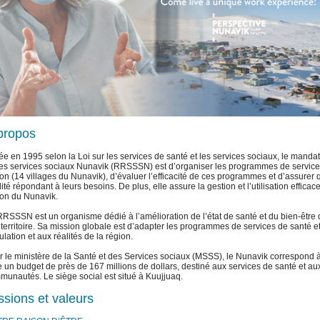
propos
e en 1995 selon la Loi sur les services de santé et les services sociaux, le mandat
des services sociaux Nunavik (RRSSSN) est d’organiser les programmes de services
on (14 villages du Nunavik), d’évaluer l’efficacité de ces programmes et d’assurer
ité répondant à leurs besoins. De plus, elle assure la gestion et l’utilisation effica
ion du Nunavik.
RRSSSN est un organisme dédié à l’amélioration de l’état de santé et du bien-êtr
territoire. Sa mission globale est d’adapter les programmes de services de santé e
lation et aux réalités de la région.
r le ministère de la Santé et des Services sociaux (MSSS), le Nunavik correspond 
 un budget de près de 167 millions de dollars, destiné aux services de santé et au
munautés. Le siège social est situé à Kuujjuaq.
ssions et valeurs