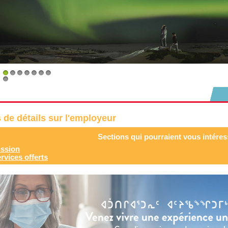
1
2
3
4
5
6
7
8
 de détails sur l'employeur
Sections qui pourraient vous intéres
ssion
rvices offerts