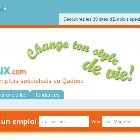
ploi
Découvrez les 30 sites d'Emplois spéci
her une offre
Tendances
 un emploi
Ville