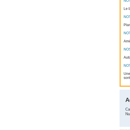
NOT
Le b
NOT
Plan
NOT
Amél
NO
Auto
NOT
Une
sont
A
Ca
Nu