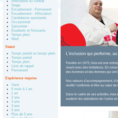
Affectation ou contrat
Stage
Encadrement - Permanent
Encadrement - Affectation
Candidature spontanée
Occasionnel
Saisonnier
Étudiants et finissants
Temps plein
filled
Statut
L'inclusion qui performe, a
Temps partiel ou temps plein
Temps partiel
Temps plein
Fondée en 1975, Axia est une entrep
Liste de rappel
vivant avec des limitations. En créa
Permanent
des hommes et des femmes qui ont le
Expérience requise
Nos valeurs d’accompagnement, d’incl
Sans
revêtir l’uniforme et être au cœur de 
6 mois à 1 an
1 an
Dans le cadre de ses activités, Axia
2 ans
soutenir les opérations de l’usine et
3 ans
4 ans
5 ans
Plus de 5 ans