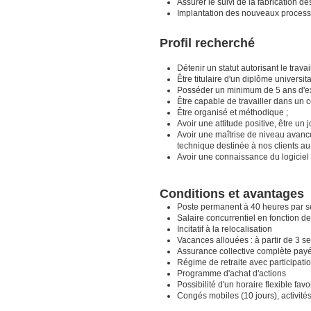
Assurer le suivi de la fabrication de
Implantation des nouveaux processu
Profil recherché
Détenir un statut autorisant le trav
Être titulaire d'un diplôme universit
Posséder un minimum de 5 ans d'ex
Être capable de travailler dans un c
Être organisé et méthodique ;
Avoir une attitude positive, être un 
Avoir une maîtrise de niveau avancé
technique destinée à nos clients au
Avoir une connaissance du logiciel 
Conditions et avantages
Poste permanent à 40 heures par s
Salaire concurrentiel en fonction d
Incitatif à la relocalisation
Vacances allouées : à partir de 3 
Assurance collective complète payé
Régime de retraite avec participati
Programme d'achat d'actions
Possibilité d'un horaire flexible favo
Congés mobiles (10 jours), activité