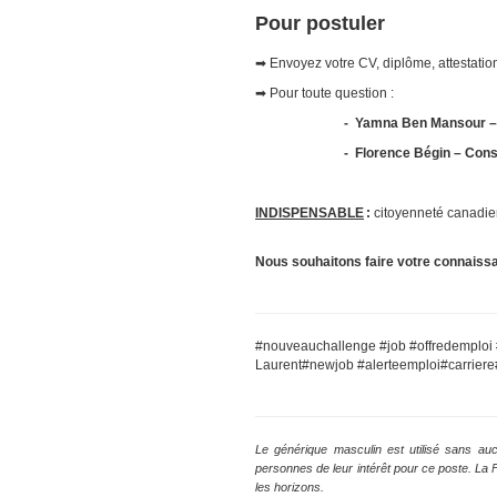
Pour postuler
➡ Envoyez votre CV, diplôme, attestation
➡ Pour toute question :
- Yamna Ben Mansour – C
- Florence Bégin – Conse
INDISPENSABLE
:
citoyenneté canadien
Nous souhaitons faire votre connaiss
#nouveauchallenge #job #offredemploi 
Laurent#newjob #alerteemploi#carriere#
Le générique masculin est utilisé sans auc
personnes de leur intérêt pour ce poste. La
les horizons.