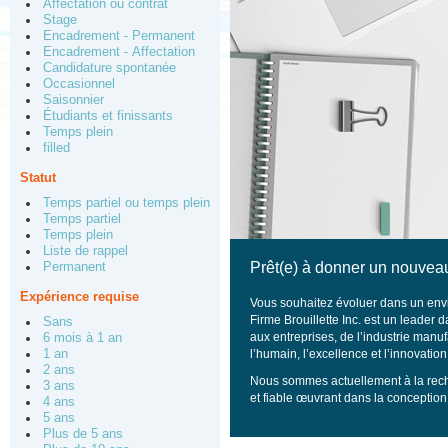
Affectation ou contrat
Stage
Encadrement - Permanent
Encadrement - Affectation
Candidature spontanée
Occasionnel
Saisonnier
Étudiants et finissants
Temps plein
filled
Statut
Temps partiel ou temps plein
Temps partiel
Temps plein
Liste de rappel
Prêt(e) à donner un nouveau
Permanent
Expérience requise
Vous souhaitez évoluer dans un envi
Firme Brouillette Inc. est un leader
Sans
aux entreprises, de l’industrie manuf
6 mois à 1 an
1 an
l’humain, l’excellence et l’innovati
2 ans
Nous sommes actuellement à la rec
3 ans
et fiable œuvrant dans la conception 
4 ans
5 ans
Plus de 5 ans