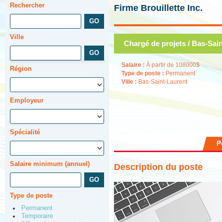
Rechercher
Firme Brouillette Inc.
Ville
Chargé de projets / Bas-Sain
Salaire :
À partir de 108000$
Région
Type de poste :
Permanent
Ville :
Bas-Saint-Laurent
Employeur
Spécialité
P
Salaire minimum (annuel)
Description du poste
Type de poste
Permanent
Temporaire