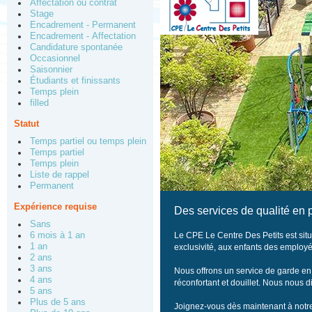
Affectation ou contrat
Stage
Encadrement - Permanent
Encadrement - Affectation
Candidature spontanée
Occasionnel
Saisonnier
Étudiants et finissants
Temps plein
filled
Statut
Temps partiel ou temps plein
Temps partiel
Temps plein
Liste de rappel
Permanent
Expérience requise
Des services de qualité en pl
Sans
Le CPE Le Centre Des Petits est sit
6 mois à 1 an
1 an
exclusivité, aux enfants des employé
2 ans
3 ans
Nous offrons un service de garde en 
4 ans
réconfortant et douillet. Nous nous d
5 ans
Plus de 5 ans
Joignez-vous dès maintenant à notr