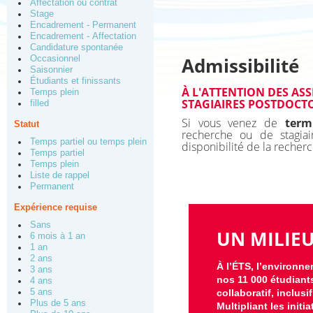
Affectation ou contrat
Stage
Encadrement - Permanent
Encadrement - Affectation
Candidature spontanée
Admissibilité
Occasionnel
Saisonnier
Étudiants et finissants
À L'ATTENTION DES ASS
Temps plein
STAGIAIRES POSTDOCTO
filled
Si vous venez de
term
Statut
recherche ou de stagiai
Temps partiel ou temps plein
disponibilité de la recher
Temps partiel
Temps plein
Liste de rappel
Permanent
Expérience requise
Sans
UN MILIE
6 mois à 1 an
1 an
2 ans
À l’ÉTS, l’environne
3 ans
nos 11 000 étudiant
4 ans
5 ans
collaboratif, inclusi
Plus de 5 ans
Multipliant les ini