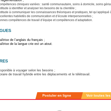
a réglementation ;
mpétences cliniques variées : santé communautaire, soins à domicile, soins gériat
titude à identifier et analyser les besoins de la clientèle ;
titude à communiquer les connaissances théoriques et pratiques, tel qu’appliqué à 
xcellentes habiletés de communication et d’écoute interpersonnelles ;
onnes compétences de travail d’équipe et compétences d’adaptation.
GUES
îtrise de l’anglais du français ;
aîtrise de la langue crie est un atout.
RES
isponible à voyager selon les besoins ;
oraire de travail hybride entre les déplacements et le télétravail.
Postuler en ligne
Voir toutes les