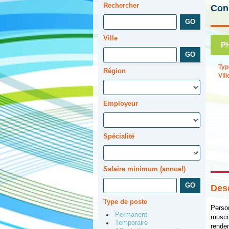
Rechercher
Cons
Ville
P
Typ
Région
Vill
Employeur
Spécialité
Salaire minimum (annuel)
Desc
Type de poste
Perso
Permanent
muscul
Temporaire
rendem