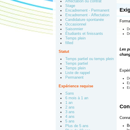
Affectation ou contrat
Stage
Exi
Encadrement - Permanent
Encadrement - Affectation
Candidature spontanée
Forma
Occasionnel
Saisonnier
Do
Étudiants et finissants
D
Temps plein
filled
Les p
Statut
chang
Temps partiel ou temps plein
Temps partiel
Temps plein
Expér
Liste de rappel
Permanent
De
E
Expérience requise
Ex
Sans
6 mois à 1 an
1 an
Cond
2 ans
3 ans
4 ans
Conna
5 ans
B
Plus de 5 ans