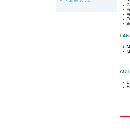
l
Plus de 10 ans
Co
Ap
Ap
E
B
LAN
Ma
M
AUT
D
H