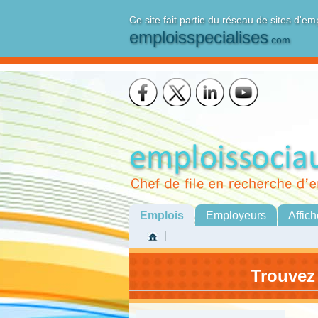
Ce site fait partie du réseau de sites d'em
emploisspecialises
.com
Emplois
Employeurs
Affich
Trouvez