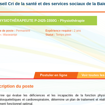
eil Cri de la santé et des services sociaux de la Ba
HYSIOTHÉRAPEUTE P-2425-1550G - Physiothérapie
e de poste :
Permanent
Expérience requise :
2 ans
e :
Waswanipi
Statut :
Temps plein
Postuler en ligne
Voir toutes les
ription du poste
nne qui évalue les déficiences et les incapacités de la fonction phys
osquelettiques et cardiorespiratoire, détermine un plan de traitement et réali
ent fonctionnel optimal.