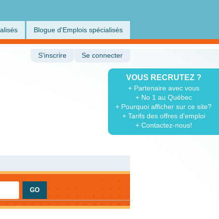
alisés
Blogue d'Emplois spécialisés
S'inscrire
Se connecter
VOUS RECRUTEZ ?
+ Partenaire avec vous
+ No 1 au Québec
+ Pourquoi afficher sur ce site?
+ Tarifs des offres d'emploi
+ Contactez-nous!