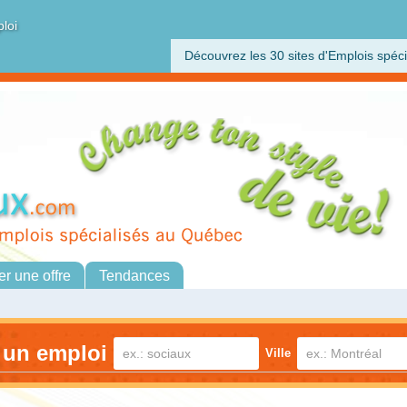
ploi
Découvrez les 30 sites d'Emplois spéci
er une offre
Tendances
 un emploi
Ville