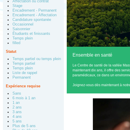
Affectation ou contrat
Stage
Encadrement - Permanent
Encadrement - Affectation
Candidature spontanée
Occasionnel
Saisonnier
Étudiants et finissants
Temps plein
filled
Statut
Ensemble en santé
Temps partiel ou temps plein
Temps partiel
Le Centre de santé de la vallée Mass
Temps plein
maintenant dix ans, il offre des ser
Liste de rappel
paramédicaux, ce dans un environne
Permanent
Joignez-vous dès maintenant à not
Expérience requise
Sans
6 mois à 1 an
1 an
2 ans
3 ans
4 ans
5 ans
Plus de 5 ans