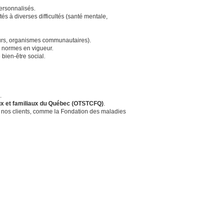
ersonnalisés.
tés à diverses difficultés (santé mentale,
teurs, organismes communautaires).
x normes en vigueur.
 bien-être social.
.
aux et familiaux du Québec (OTSTCFQ)
.
r nos clients, comme la Fondation des maladies