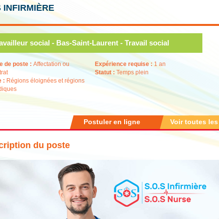
 INFIRMIÈRE
availleur social - Bas-Saint-Laurent - Travail social
e de poste :
Affectation ou
Expérience requise :
1 an
trat
Statut :
Temps plein
e :
Régions éloignées et régions
diques
Postuler en ligne
Voir toutes les
ription du poste