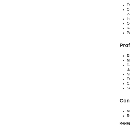
Év
Of
vi
In
C
R
Pa
Prof
D
M
D
d
M
E
Ca
Se
Con
M
R
Rejoi