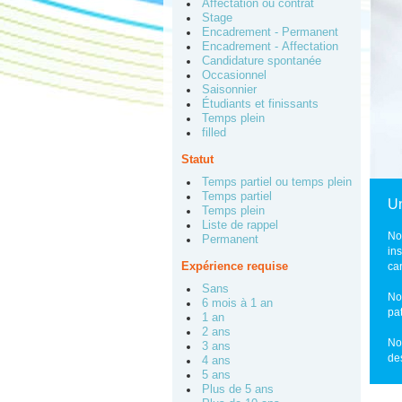
Affectation ou contrat
Stage
Encadrement - Permanent
Encadrement - Affectation
Candidature spontanée
Occasionnel
Saisonnier
Étudiants et finissants
Temps plein
filled
Statut
Temps partiel ou temps plein
Temps partiel
Un
Temps plein
Liste de rappel
No
Permanent
in
Expérience requise
ca
Sans
No
6 mois à 1 an
pa
1 an
2 ans
No
3 ans
de
4 ans
5 ans
Plus de 5 ans