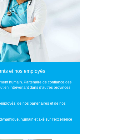
ents et nos employés
ment humain. Partenaire de confiance des
out en intervenant dans d’autres provinces
s employés, de nos partenaires et de nos
dynamique, humain et axé sur l’excellence