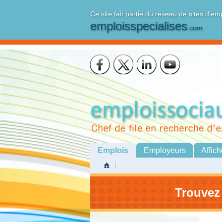
Ce site fait partie du réseau de sites d'em
emploisspecialises
.com
Emplois
Employeurs
Affich
Trouvez