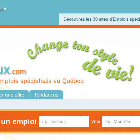
ploi
Découvrez les 30 sites d'Emplois spéci
er une offre
Tendances
 un emploi
Ville