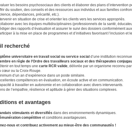
aluer les besoins psychosociaux des clients et élaborer des plans d’intervention p
frir du soutien, des conseils et des ressources aux individus et aux familles confron
olence, dépendances, précarité, etc.).
tervenir en situation de crise et orienter les clients vers les services appropriés.
ollaborer avec les équipes multidisciplinaires (professionnels de la santé, éduca
édiger des rapports d’évaluation et assurer le suivi des dossiers conformément au
rticiper à la mise en place de programmes et d’initiatives favorisant l’inclusion et le
il recherché
iplôme universitaire en travail social
ou service social
d’une institution reconnue
embre en règle de l’Ordre des travailleurs sociaux et des thérapeutes conjug
étenir en tout temps une
carte RCR valide
, délivrée par un organisme reconnu pa
u cœur ou la Croix-Rouge.
inimum d’un an d’expérience dans un poste similaire.
xcellentes compétences en évaluation, en écoute active et en communication.
pacité à travailler en autonomie et en collaboration avec divers intervenants.
ns de l’empathie, résilience et aptitude à gérer des situations complexes.
ditions et avantages
andats stimulants et diversifiés
dans des environnements dynamiques.
émunération compétitive
et conditions avantageuses.
gnez-nous et contribuez activement au mieux-être des communautés !