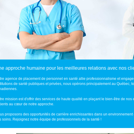
e approche humaine pour les meilleures relations avec nos cli
tre agence de placement de personnel en santé allie professionnalisme et engage
stitutions de santé publiques et privées, nous opérons principalement au Québec, t
nadiennes.
tre mission est d'offrir des services de haute qualité en plaçant le bien-être de no
tients au cœur de notre approche.
us proposons des opportunités de carrière enrichissantes dans un environnement 
s soins. Rejoignez notre équipe de professionnels de la santé !