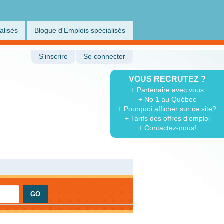
alisés
Blogue d'Emplois spécialisés
S'inscrire
Se connecter
VOUS RECRUTEZ ?
+ Partenaire avec vous
+ No 1 au Québec
+ Pourquoi afficher sur ce site?
+ Tarifs des offres d'emploi
+ Contactez-nous!