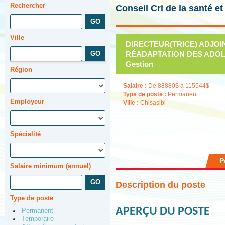
Rechercher
Conseil Cri de la santé e
Ville
DIRECTEUR(TRICE) ADJOI
RÉADAPTATION DES ADOLE
Gestion
Région
Salaire :
De 88880$ à 115544$
Type de poste :
Permanent
Employeur
Ville :
Chisasibi
Spécialité
P
Salaire minimum (annuel)
Description du poste
Type de poste
APERÇU DU POSTE
Permanent
Temporaire