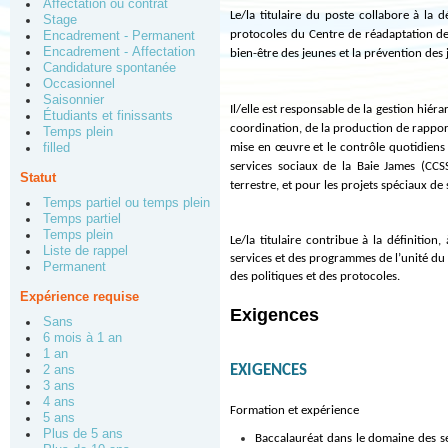
Affectation ou contrat
Le/la titulaire du poste collabore à la 
Stage
protocoles du Centre de réadaptation d
Encadrement - Permanent
Encadrement - Affectation
bien-être des jeunes et la prévention des j
Candidature spontanée
Occasionnel
Saisonnier
Il/elle est responsable de la gestion hiéra
Étudiants et finissants
coordination, de la production de rapports,
Temps plein
filled
mise en œuvre et le contrôle quotidiens 
services sociaux de la Baie James (CCS
Statut
terrestre, et pour les projets spéciaux de 
Temps partiel ou temps plein
Temps partiel
Temps plein
Le/la titulaire contribue à la définition
Liste de rappel
services et des programmes de l’unité du
Permanent
des politiques et des protocoles.
Expérience requise
Exigences
Sans
6 mois à 1 an
1 an
EXIGENCES
2 ans
3 ans
4 ans
Formation et expérience
5 ans
Plus de 5 ans
Baccalauréat dans le domaine des se