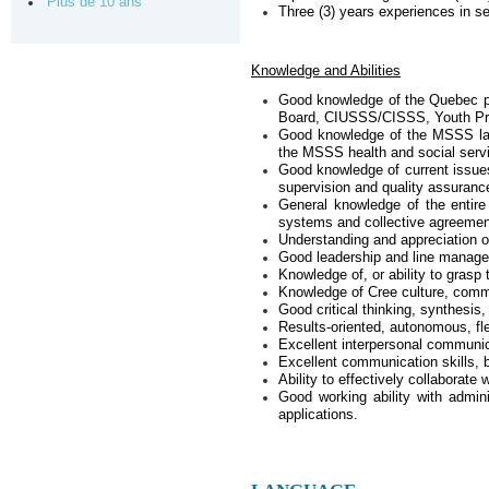
Plus de 10 ans
Three (3) years experiences in se
Knowledge and Abilities
Good knowledge of the Quebec pu
Board, CIUSSS/CISSS, Youth Prot
Good knowledge of the MSSS laws
the MSSS health and social serv
Good knowledge of current issues
supervision and quality assuranc
General knowledge of the entire
systems and collective agreemen
Understanding and appreciation 
Good leadership and line manage
Knowledge of, or ability to grasp
Knowledge of Cree culture, comm
Good critical thinking, synthesis,
Results-oriented, autonomous, flex
Excellent interpersonal communic
Excellent communication skills, b
Ability to effectively collaborate
Good working ability with admin
applications.