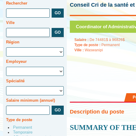
Rechercher
Conseil Cri de la santé e
Ville
Coordinator of Administrativ
Salaire :
De 74481$ à 96826$
Région
Type de poste :
Permanent
Ville :
Waswanipi
Employeur
Spécialité
P
Salaire minimum (annuel)
Description du poste
Type de poste
SUMMARY OF THE
Permanent
Temporaire