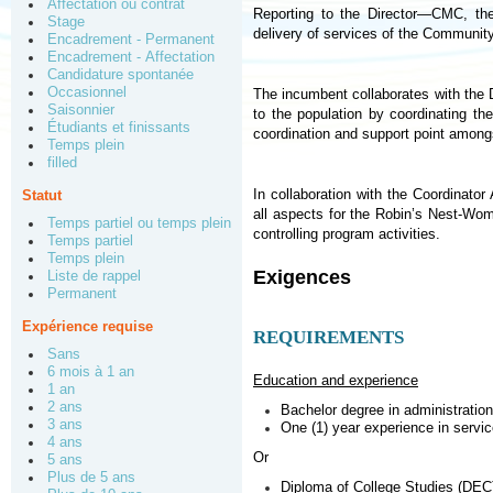
Affectation ou contrat
Reporting to the Director—CMC, the 
Stage
delivery of services of the Communit
Encadrement - Permanent
Encadrement - Affectation
Candidature spontanée
Occasionnel
The incumbent collaborates with the D
Saisonnier
to the population by coordinating th
Étudiants et finissants
coordination and support point among
Temps plein
filled
In collaboration with the Coordinato
Statut
all aspects for the Robin’s Nest-Wome
Temps partiel ou temps plein
controlling program activities.
Temps partiel
Temps plein
Exigences
Liste de rappel
Permanent
Expérience requise
REQUIREMENTS
Sans
6 mois à 1 an
Education and experience
1 an
2 ans
Bachelor degree in administration
3 ans
One (1) year experience in servic
4 ans
Or
5 ans
Plus de 5 ans
Diploma of College Studies (DEC)