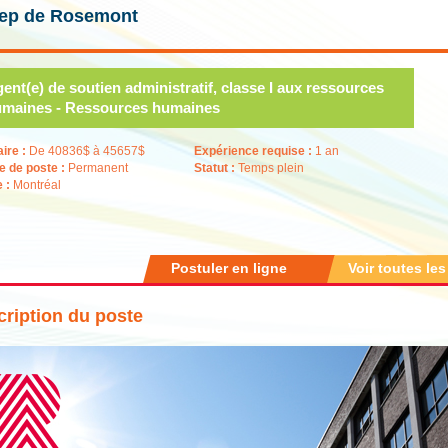
ep de Rosemont
ent(e) de soutien administratif, classe I aux ressources
maines - Ressources humaines
aire :
De 40836$ à 45657$
Expérience requise :
1 an
e de poste :
Permanent
Statut :
Temps plein
e :
Montréal
Postuler en ligne
Voir toutes les
ription du poste