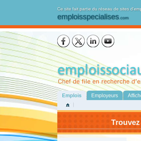
Ce site fait partie du réseau de sites d'em
emploisspecialises
.com
Emplois
Employeurs
Affich
Trouvez