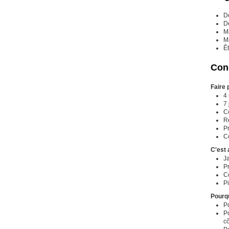
D
D
Ma
Ma
Êt
Cond
Faire 
4
7 
Co
R
P
Co
C'est 
Ja
P
C
Pi
Pourqu
P
Po
cô