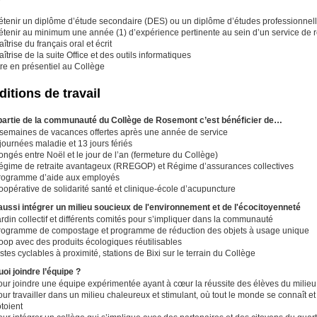
étenir un diplôme d’étude secondaire (DES) ou un diplôme d’études professionnel
étenir au minimum une année (1) d’expérience pertinente au sein d’un service de
îtrise du français oral et écrit
îtrise de la suite Office et des outils informatiques
re en présentiel au Collège
itions de travail
partie de la communauté du Collège de Rosemont c’est bénéficier de…
 semaines de vacances offertes après une année de service
journées maladie et 13 jours fériés
ngés entre Noël et le jour de l’an (fermeture du Collège)
égime de retraite avantageux (RREGOP) et Régime d’assurances collectives
rogramme d’aide aux employés
opérative de solidarité santé et clinique-école d’acupuncture
aussi intégrer un milieu soucieux de l'environnement et de l'écocitoyenneté
rdin collectif et différents comités pour s’impliquer dans la communauté
rogramme de compostage et programme de réduction des objets à usage unique
oop avec des produits écologiques réutilisables
stes cyclables à proximité, stations de Bixi sur le terrain du Collège
oi joindre l’équipe ?
our joindre une équipe expérimentée ayant à cœur la réussite des élèves du milieu 
ur travailler dans un milieu chaleureux et stimulant, où tout le monde se connaît 
toient