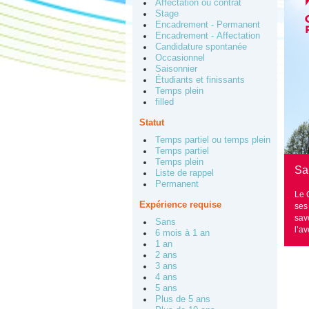
Affectation ou contrat
Stage
Encadrement - Permanent
Encadrement - Affectation
Candidature spontanée
Occasionnel
Saisonnier
Étudiants et finissants
Temps plein
filled
Statut
Temps partiel ou temps plein
Temps partiel
Temps plein
Sai
Liste de rappel
Permanent
Le 
Expérience requise
ses
sav
Sans
l’a
6 mois à 1 an
1 an
2 ans
3 ans
4 ans
5 ans
Plus de 5 ans