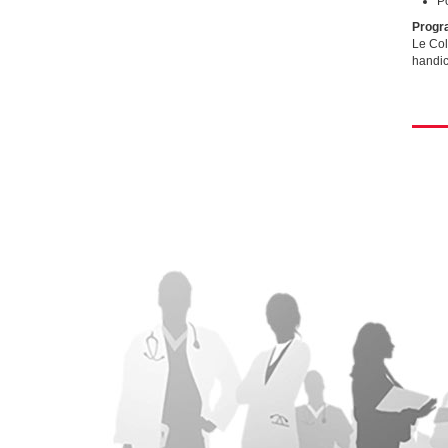
P
Progra
Le Col
handic