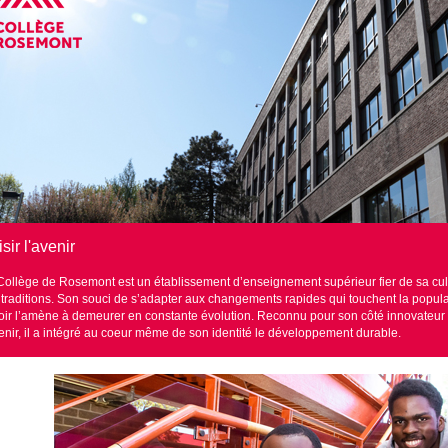
sir l'avenir
Collège de Rosemont est un établissement d’enseignement supérieur fier de sa cultu
 traditions. Son souci de s’adapter aux changements rapides qui touchent la populati
oir l’amène à demeurer en constante évolution. Reconnu pour son côté innovateur e
venir, il a intégré au coeur même de son identité le développement durable.