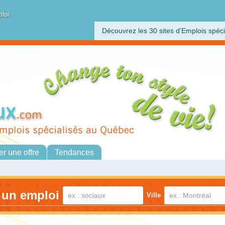
ploi
Découvrez les 30 sites d'Emplois spéci
er une offre
Tendances
 un emploi
Ville