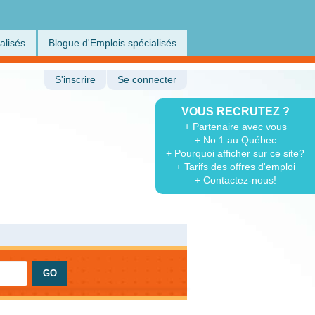
alisés
Blogue d'Emplois spécialisés
S'inscrire
Se connecter
VOUS RECRUTEZ ?
+ Partenaire avec vous
+ No 1 au Québec
+ Pourquoi afficher sur ce site?
+ Tarifs des offres d'emploi
+ Contactez-nous!