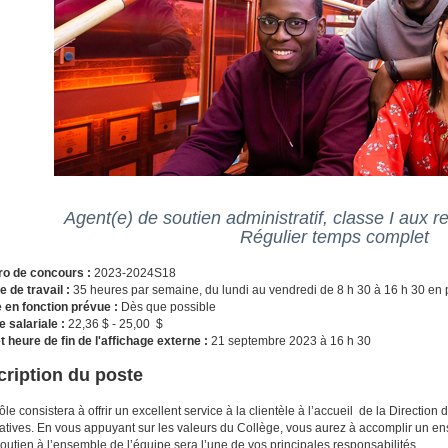
Agent(e) de soutien administratif, classe I aux
Régulier temps complet
o de concours :
2023-2024S18
e de travail :
35 heures par semaine, du lundi au vendredi de 8 h 30 à 16 h 30 en 
 en fonction prévue :
Dès que possible
e salariale :
22,36 $ - 25,00 $
t heure de fin de l'affichage externe :
21 septembre 2023 à 16 h 30
ription du poste
rôle consistera à offrir un excellent service à la clientèle à l’accueil de la Directio
atives. En vous appuyant sur les valeurs du Collège, vous aurez à accomplir un ens
soutien à l’ensemble de l’équipe sera l’une de vos principales responsabilités.