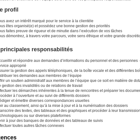
e profil
us avez un intérêt marqué pour le service à la clientèle
ous êtes organisé(e) et possédez une bonne gestion des priorités
us faites preuve de rigueur et de minutie dans l’exécution de vos tâches
us démontrez, à travers votre parcours, votre sens éthique et votre grande discréti
principales responsabilités
ccueillir et répondre aux demandes d’informations du personnel et des personnes ca
ervice approprié
surer la gestion des appels téléphoniques, de la boîte vocale et des différentes boî
istribuer les demandes aux membres de l’équipe
frir un soutien administratif aux membres de l’équipe que ce soit en matière de do
 gestion des invalidités ou de relations de travail
ffectuer les démarches inhérentes à la tenue de rencontres et préparer les docume
océder à l’ouverture et au suivi de différents dossiers
édiger et émettre diverses correspondances usuelles
ir au classement, ainsi qu’à la mise à jour et à la numérisation des dossiers
anscrire des textes, des tableaux et des graphiques et procéder à leur transmission
echnologiques ou sur diverses plateformes
enir à jour des banques de données et des tableaux de suivis
ffectuer toutes autres tâches connexes
gences