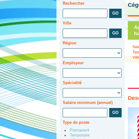
Rechercher
Cég
Ville
Ag
hu
Région
Sal
Typ
Vill
Employeur
Spécialité
Desc
Salaire minimum (annuel)
Type de poste
Permanent
Temporaire