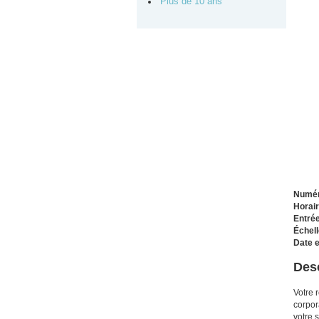
Plus de 10 ans
Numér
Horair
Entrée
Échell
Date e
Desc
Votre 
corpor
votre 