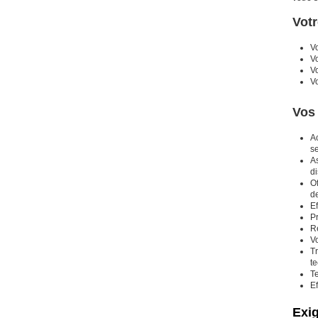
Votr
Vo
V
Vo
Vo
Vos 
A
s
As
d
Of
de
E
Pr
R
Vo
Tr
t
T
E
Exi