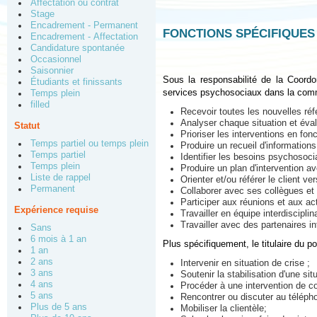
Affectation ou contrat
Stage
Encadrement - Permanent
FONCTIONS SPÉCIFIQUES
Encadrement - Affectation
Candidature spontanée
Occasionnel
Saisonnier
Sous la responsabilité de la Coordon
Étudiants et finissants
services psychosociaux dans la commu
Temps plein
filled
Recevoir toutes les nouvelles ré
Analyser chaque situation et éval
Statut
Prioriser les interventions en fon
Temps partiel ou temps plein
Produire un recueil d'informations
Temps partiel
Identifier les besoins psychosocia
Temps plein
Produire un plan d'intervention av
Liste de rappel
Orienter et/ou référer le client v
Permanent
Collaborer avec ses collègues et 
Participer aux réunions et aux ac
Expérience requise
Travailler en équipe interdisciplina
Travailler avec des partenaires i
Sans
6 mois à 1 an
Plus spécifiquement, le titulaire du p
1 an
2 ans
Intervenir en situation de crise ;
3 ans
Soutenir la stabilisation d'une sit
4 ans
Procéder à une intervention de co
5 ans
Rencontrer ou discuter au télépho
Plus de 5 ans
Mobiliser la clientèle;