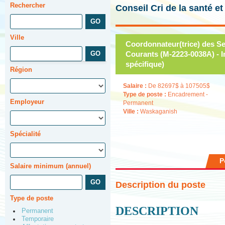
Rechercher
Conseil Cri de la santé e
Ville
Coordonnateur(trice) des Se
Courants (M-2223-0038A) - In
spécifique)
Région
Salaire :
De 82697$ à 107505$
Type de poste :
Encadrement -
Employeur
Permanent
Ville :
Waskaganish
Spécialité
P
Salaire minimum (annuel)
Description du poste
Type de poste
DESCRIPTION
Permanent
Temporaire