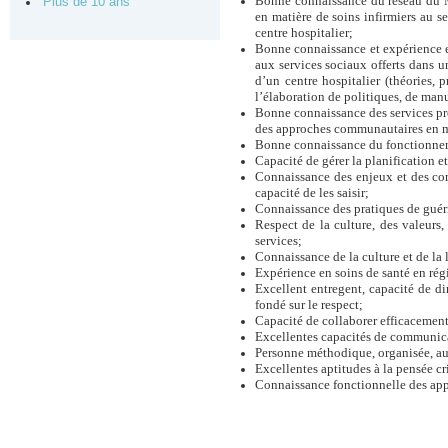
Bonne connaissance du réseau du MS
Plus de 10 ans
en matière de soins infirmiers au s
centre hospitalier;
Bonne connaissance et expérience en 
aux services sociaux offerts dans 
d’un centre hospitalier (théories, 
l’élaboration de politiques, de man
Bonne connaissance des services préh
des approches communautaires en ma
Bonne connaissance du fonctionneme
Capacité de gérer la planification 
Connaissance des enjeux et des cont
capacité de les saisir;
Connaissance des pratiques de guér
Respect de la culture, des valeur
services;
Connaissance de la culture et de la 
Expérience en soins de santé en rég
Excellent entregent, capacité de d
fondé sur le respect;
Capacité de collaborer efficacement 
Excellentes capacités de communicat
Personne méthodique, organisée, aut
Excellentes aptitudes à la pensée crit
Connaissance fonctionnelle des appli