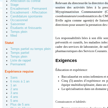
Affectation ou contrat
Relevant du directeur/de la directrice du 
Stage
soutien des activités liées à la pr
Encadrement - Permanent
Miyupimaatisiiun Communautaire (CM
Encadrement - Affectation
coordonnateurs/coordonnatrices du CMC p
Candidature spontanée
Occasionnel
Il/elle agira comme agent(e) de liaiso
Saisonnier
directions pour assurer la prestation de
Étudiants et finissants
Temps plein
filled
Les responsabilités liées à son rôle son
préventifs et curatifs, les maladies infe
Statut
cadre des services de laboratoire, de ra
Temps partiel ou temps plein
pharmaceutiques des Services Courants.
Temps partiel
Temps plein
Exigences
Liste de rappel
Permanent
Éducation et
e
xpérience:
Expérience requise
Baccalauréat en soins infirmiers et
Sans
Cinq (5) années d’expérience en p
6 mois à 1 an
équipe multidisciplinaire, dans un c
1 an
La spécialisation dans un domaine p
2 ans
3 ans
4 ans
5 ans
Connaissances et habiletés:
Plus de 5 ans