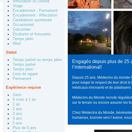
Affectation ou contrat
Stage
Encadrement - Permanent
Encadrement - Affectation
Candidature spontanée
Occasionnel
Saisonnier
Étudiants et finissants
Temps plein
filled
Statut
Temps partiel ou temps plein
Engagés depuis plus de 25 a
Temps partiel
l’international!
Temps plein
Liste de rappel
Depuis 25 ans, Médecins du monde C
Permanent
pour exiger le respect de leur droit 
Expérience requise
médicaux innovants et de plaidoyers f
Sans
Médecins du Monde recrute régulièrem
6 mois à 1 an
sur le terrain ou encore assurer les 
1 an
2 ans
Chez Médecins du Monde, bénévoles e
3 ans
humaines, tournée vers l’avenir, vous 
4 ans
5 ans
Plus de 5 ans