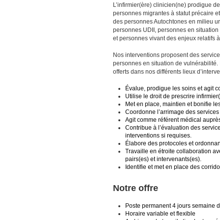
L’infirmier(ère) clinicien(ne) prodigue 
personnes migrantes à statut précaire et
des personnes Autochtones en milieu urb
personnes UDII, personnes en situation 
et personnes vivant des enjeux relatifs 
Nos interventions proposent des service
personnes en situation de vulnérabilité. L
offerts dans nos différents lieux d’interve
Évalue, prodigue les soins et agit co
Utilise le droit de prescrire infirmier
Met en place, maintien et bonifie l
Coordonne l’arrimage des services 
Agit comme référent médical auprès
Contribue à l’évaluation des service
interventions si requises.
Élabore des protocoles et ordonnance
Travaille en étroite collaboration a
pairs(es) et intervenants(es).
Identifie et met en place des corrid
Notre offre
Poste permanent 4 jours semaine de 
Horaire variable et flexible