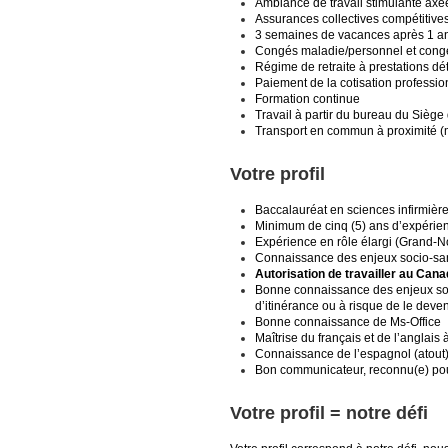
Ambiance de travail stimulante axée
Assurances collectives compétitive
3 semaines de vacances après 1 an 
Congés maladie/personnel et congé
Régime de retraite à prestations d
Paiement de la cotisation professio
Formation continue
Travail à partir du bureau du Siège
Transport en commun à proximité (
Votre profil
Baccalauréat en sciences infirmière
Minimum de cinq (5) ans d’expérien
Expérience en rôle élargi (Grand-No
Connaissance des enjeux socio-sanit
Autorisation de travailler au Can
Bonne connaissance des enjeux soc
d’itinérance ou à risque de le deven
Bonne connaissance de Ms-Office
Maîtrise du français et de l’anglais à 
Connaissance de l’espagnol (atout
Bon communicateur, reconnu(e) po
Votre profil = notre défi