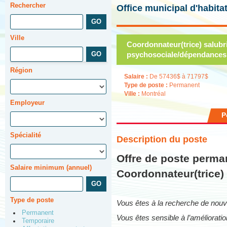
Rechercher
Office municipal d'habita
Ville
Coordonnateur(trice) salubri
psychosociale/dépendances
Région
Salaire :
De 57436$ à 71797$
Type de poste :
Permanent
Ville :
Montréal
Employeur
P
Spécialité
Description du poste
Offre de poste perma
Salaire minimum (annuel)
Coordonnateur(trice) 
Type de poste
Vous êtes à la recherche de nouve
Permanent
Vous êtes sensible à l’améliorati
Temporaire