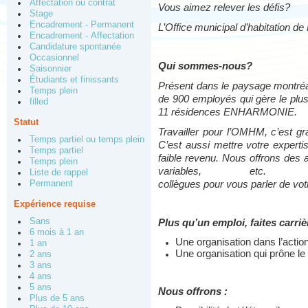
Affectation ou contrat
Vous aimez relever les défis?
Stage
Encadrement - Permanent
L’Office municipal d’habitation de
Encadrement - Affectation
Candidature spontanée
Occasionnel
Qui sommes-nous?
Saisonnier
Étudiants et finissants
Présent dans le paysage montréal
Temps plein
de 900 employés qui gère le plu
filled
11 résidences ENHARMONIE.
Statut
Travailler pour l’OMHM, c’est gr
Temps partiel ou temps plein
C’est aussi mettre votre experti
Temps partiel
faible revenu. Nous offrons des a
Temps plein
variables, e
Liste de rappel
Permanent
collègues pour vous parler de vo
Expérience requise
Sans
Plus qu’un emploi, faites carr
6 mois à 1 an
Une organisation dans l’actio
1 an
Une organisation qui prône le 
2 ans
3 ans
4 ans
5 ans
Nous offrons :
Plus de 5 ans