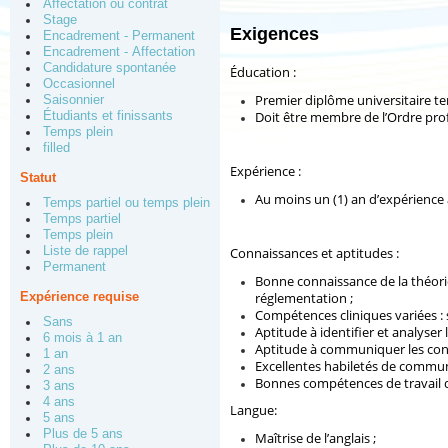
Affectation ou contrat
Stage
Exigences
Encadrement - Permanent
Encadrement - Affectation
Candidature spontanée
Éducation :
Occasionnel
Premier diplôme universitaire te
Saisonnier
Doit être membre de l’Ordre pro
Étudiants et finissants
Temps plein
filled
Expérience :
Statut
Au moins un (1) an d’expérience
Temps partiel ou temps plein
Temps partiel
Temps plein
Liste de rappel
Connaissances et aptitudes :
Permanent
Bonne connaissance de la théorie
Expérience requise
réglementation ;
Compétences cliniques variées : 
Sans
Aptitude à identifier et analyser l
6 mois à 1 an
Aptitude à communiquer les conna
1 an
Excellentes habiletés de communi
2 ans
Bonnes compétences de travail d
3 ans
4 ans
Langue:
5 ans
Plus de 5 ans
Maîtrise de l’anglais ;