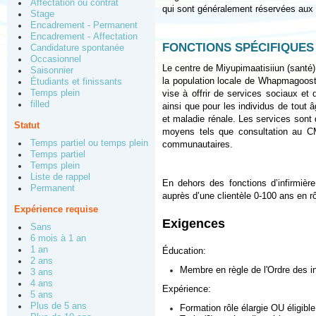
Affectation ou contrat
qui sont généralement réservées aux 
Stage
Encadrement - Permanent
Encadrement - Affectation
FONCTIONS SPÉCIFIQUES
Candidature spontanée
Occasionnel
Le centre de Miyupimaatisiiun (santé
Saisonnier
la population locale de Whapmagoostu
Étudiants et finissants
Temps plein
vise à offrir de services sociaux et 
filled
ainsi que pour les individus de tout 
et maladie rénale. Les services sont d
Statut
moyens tels que consultation au C
Temps partiel ou temps plein
communautaires.
Temps partiel
Temps plein
Liste de rappel
En dehors des fonctions d’infirmièr
Permanent
auprès d’une clientèle 0-100 ans en rô
Expérience requise
Exigences
Sans
6 mois à 1 an
1 an
Éducation:
2 ans
Membre en règle de l'Ordre des in
3 ans
4 ans
Expérience:
5 ans
Plus de 5 ans
Formation rôle élargie OU éligible