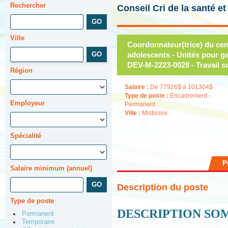
Rechercher
Conseil Cri de la santé e
Ville
Coordonnateur(trice) du cen
adolescents - Unités pour g
DEV-M-2223-0028 - Travail so
Région
Salaire :
De 77926$ à 101304$
Type de poste :
Encadrement -
Employeur
Permanent
Ville :
Mistissini
Spécialité
P
Salaire minimum (annuel)
Description du poste
Type de poste
DESCRIPTION SO
Permanent
Temporaire