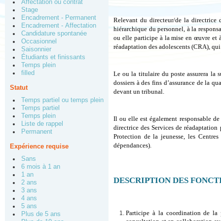
Affectation ou contrat
Stage
Encadrement - Permanent
Relevant du directeur/de la directrice 
Encadrement - Affectation
hiérarchique du personnel, à la responsab
Candidature spontanée
ou elle participe à la mise en œuvre et 
Occasionnel
réadaptation des adolescents (CRA), qui 
Saisonnier
Étudiants et finissants
Temps plein
filled
Le ou la titulaire du poste assurera la 
dossiers à des fins d’assurance de la qu
Statut
devant un tribunal.
Temps partiel ou temps plein
Temps partiel
Temps plein
Il ou elle est également responsable de
Liste de rappel
directrice des Services de réadaptation 
Permanent
Protection de la jeunesse, les Cent
dépendances).
Expérience requise
Sans
6 mois à 1 an
1 an
DESCRIPTION DES FONCT
2 ans
3 ans
4 ans
5 ans
Participe à la coordination de la 
Plus de 5 ans