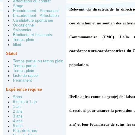
Affectation ou contrat
Stage
Relevant du directeur/de la directri
Encadrement - Permanent
Encadrement - Affectation
Candidature spontanée
coordination et au soutien des activi
Occasionnel
Saisonnier
Étudiants et finissants
Communautaire (CMC). Le/la ti
Temps plein
filled
coordonnateurs/coordonnatrices du CM
Statut
Temps partiel ou temps plein
population.
Temps partiel
Temps plein
Liste de rappel
Permanent
Expérience requise
Il/elle agira comme agent(e) de liaiso
Sans
6 mois à 1 an
1 an
directions pour assurer la prestation 
2 ans
3 ans
4 ans
ans) et leur fournisseur de soins, les s
5 ans
Plus de 5 ans