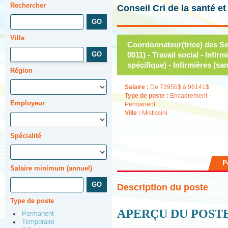
Rechercher
Conseil Cri de la santé e
Ville
Coordonnateur(trice) des Se
0011) - Travail social - Infir
spécifique) - Infirmières (sa
Région
Salaire :
De 73955$ à 96141$
Type de poste :
Encadrement -
Employeur
Permanent
Ville :
Mistissini
Spécialité
P
Salaire minimum (annuel)
Description du poste
Type de poste
APERÇU DU POST
Permanent
Temporaire