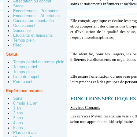
Affectation ou contrat
soins et traitements infirmiers et médicau
Stage
Encadrement - Permanent
Encadrement - Affectation
Elle conçoit, applique et évalue les pr
Candidature spontanée
Occasionnel
et/ou comportant des dimensions bio-psy
Saisonnier
et d'évaluation de la qualité des soins
Étudiants et finissants
l'équipe interdisciplinaire.
Temps plein
filled
Elle identifie, pour les usagers, les b
Statut
différents établissements ou organismes d
Temps partiel ou temps plein
Temps partiel
Temps plein
Elle assure l'orientation du nouveau pers
Liste de rappel
Permanent
leurs proches et à des groupes de person
Expérience requise
FONCTIONS SPÉCIFIQUES
Sans
6 mois à 1 an
Services Courants
1 an
2 ans
Les services Miyupimaatisiiun vise à offr
3 ans
selon une approche multidisciplinaire.
4 ans
5 ans
Plus de 5 ans