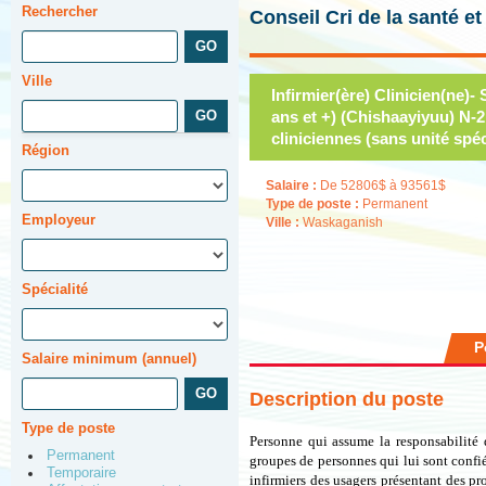
Rechercher
Conseil Cri de la santé e
Ville
Infirmier(ère) Clinicien(ne)
ans et +) (Chishaayiyuu) N-2
cliniciennes (sans unité spéc
Région
Salaire :
De 52806$ à 93561$
Type de poste :
Permanent
Employeur
Ville :
Waskaganish
Spécialité
P
Salaire minimum (annuel)
Description du poste
Type de poste
Personne qui assume la responsabilité 
Permanent
groupes de personnes qui lui sont confiés
Temporaire
infirmiers des usagers présentant des p