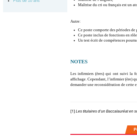
Plus de 10 ans
Maîtrise du cri ou français est un at
Autre:
Ce poste comporte des périodes de g
Ce poste inclus de fonctions en rôle
Un test écrit de compétences pourra 
NOTES
Les infirmiers (ères) qui ont suivi la 
affichage. Cependant, l’infirmier (ère) 
demander une reconsidération de cette e
[1]
Les titulaires d’un Baccalauréat en s
P