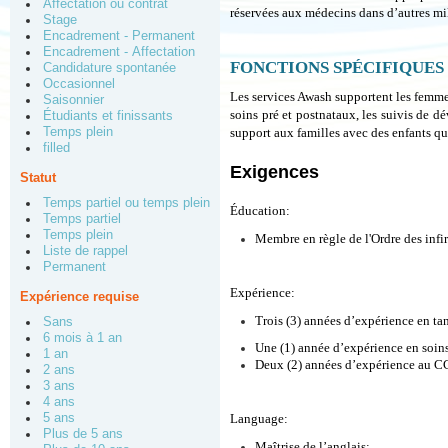
Affectation ou contrat
réservées aux médecins dans d’autres mil
Stage
Encadrement - Permanent
Encadrement - Affectation
FONCTIONS SPÉCIFIQUES
Candidature spontanée
Occasionnel
Les services Awash supportent les femmes 
Saisonnier
soins pré et postnataux, les suivis de d
Étudiants et finissants
Temps plein
support aux familles avec des enfants qu
filled
Exigences
Statut
Temps partiel ou temps plein
Éducation:
Temps partiel
Temps plein
Membre en règle de l'Ordre des infi
Liste de rappel
Permanent
Expérience:
Expérience requise
Trois (3) années d’expérience en tan
Sans
6 mois à 1 an
Une (1) année d’expérience en soins
1 an
Deux (2) années d’expérience au 
2 ans
3 ans
4 ans
5 ans
Language:
Plus de 5 ans
Maîtrise de l’anglais;