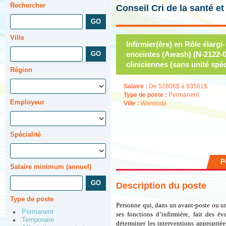
Rechercher
Conseil Cri de la santé e
Ville
Infirmier(ère) en Rôle élarg
enceintes (Awash) (N-2122-0
cliniciennes (sans unité spéc
Région
Salaire :
De 52806$ à 93561$
Type de poste :
Permanent
Employeur
Ville :
Wemindji
Spécialité
P
Salaire minimum (annuel)
Description du poste
Type de poste
Personne qui, dans un avant-poste ou un 
Permanent
ses fonctions d’infirmière, fait des é
Temporaire
déterminer les interventions appropriée