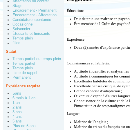
Affectation ou contrat
Stage
Encadrement - Permanent
Éducation:
Encadrement - Affectation
Doit détenir une maîtrise en psycho
Candidature spontanée
Être membre de l’Ordre des psycho
Occasionnel
Saisonnier
Étudiants et finissants
Temps plein
Expérience:
filled
Deux (2) années d'expérience pertin
Statut
Temps partiel ou temps plein
Connaissances et habiletés:
Temps partiel
Temps plein
Aptitude à identifier et analyser les 
Liste de rappel
Aptitude à communiquer les connaiss
Permanent
Excellentes habiletés de communicat
Expérience requise
Excellente pensée critique, de synthè
Grande capacité d’adaptation ;
Sans
Ouverture d'esprit à d'autres langues
6 mois à 1 an
Connaissance de la culture et de la 
1 an
Pimaatsiiun et de ses paradigmes est
2 ans
3 ans
Langue:
4 ans
5 ans
Maîtrise de l’anglais ;
Plus de 5 ans
Maîtrise du cri ou du français est un