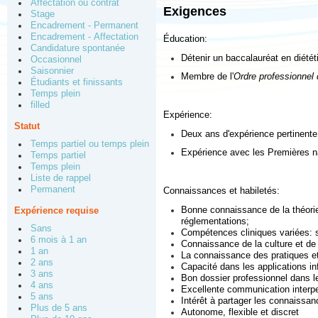
Affectation ou contrat
Exigences
Stage
Encadrement - Permanent
Encadrement - Affectation
Éducation:
Candidature spontanée
Détenir un baccalauréat en diététi
Occasionnel
Saisonnier
Membre de l'
Ordre professionnel 
Étudiants et finissants
Temps plein
filled
Expérience:
Statut
Deux ans d'expérience pertinente 
Temps partiel ou temps plein
Expérience avec les Premières nat
Temps partiel
Temps plein
Liste de rappel
Permanent
Connaissances et habiletés:
Bonne connaissance de la théorie
Expérience requise
réglementations;
Sans
Compétences cliniques variées: sa
6 mois à 1 an
Connaissance de la culture et de
1 an
La connaissance des pratiques e
2 ans
Capacité dans les applications i
3 ans
Bon dossier professionnel dans le
4 ans
Excellente communication interpers
5 ans
Intérêt à partager les connaissanc
Plus de 5 ans
Autonome, flexible et discret