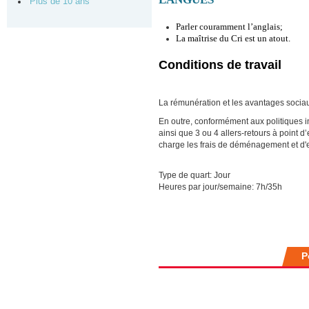
Plus de 10 ans
Parler couramment l’anglais;
La maîtrise du Cri est un atout.
Conditions de travail
La rémunération et les avantages soci
En outre, conformément aux politiques in
ainsi que 3 ou 4 allers-retours à point 
charge les frais de déménagement et d'e
Type de quart: Jour
Heures par jour/semaine: 7h/35h
P