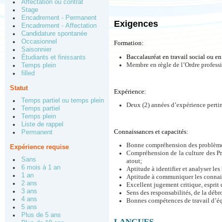
Affectation ou contrat
Stage
Encadrement - Permanent
Exigences
Encadrement - Affectation
Candidature spontanée
Occasionnel
Formation:
Saisonnier
Baccalauréat en travail social ou en
Étudiants et finissants
Membre en règle de l’Ordre profess
Temps plein
filled
Statut
Expérience:
Temps partiel ou temps plein
Deux (2) années d’expérience pertine
Temps partiel
Temps plein
Liste de rappel
Connaissances et capacités:
Permanent
Bonne compréhension des problème
Expérience requise
Compréhension de la culture des Pre
Sans
atout;
6 mois à 1 an
Aptitude à identifier et analyser les 
1 an
Aptitude à communiquer les connaiss
2 ans
Excellent jugement critique, esprit 
3 ans
Sens des responsabilités, de la débr
4 ans
Bonnes compétences de travail d’é
5 ans
Plus de 5 ans
LANGUES