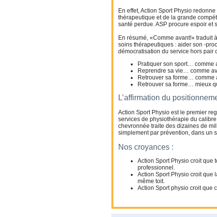
En effet, Action Sport Physio redonne
thérapeutique et de la grande compéte
santé perdue. ASP procure espoir et 
En résumé, «Comme avant!» traduit à
soins thérapeutiques : aider son -proc
démocratisation du service hors pair 
Pratiquer son sport… comme 
Reprendre sa vie… comme av
Retrouver sa forme… comme 
Retrouver sa forme… mieux qu
L’affirmation du positionnem
Action Sport Physio est le premier re
services de physiothérapie du calibre 
chevronnée traite des dizaines de mil
simplement par prévention, dans un s
Nos croyances :
Action Sport Physio croit que t
professionnel.
Action Sport Physio croit que 
même toit.
Action Sport physio croit que c