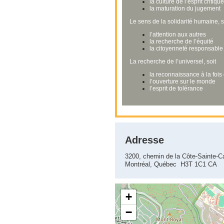
la culture de l’esprit critiq
la maturation du jugement
Le sens de la solidarité humaine, s
l’attention aux autres
la recherche de l’équité
la citoyenneté responsable e
La recherche de l’universel, soit
la reconnaissance à la fois 
l’ouverture sur le monde
l’esprit de tolérance
Adresse
3200, chemin de la Côte-Sainte-C
Montréal, Québec H3T 1C1 CA
+
−