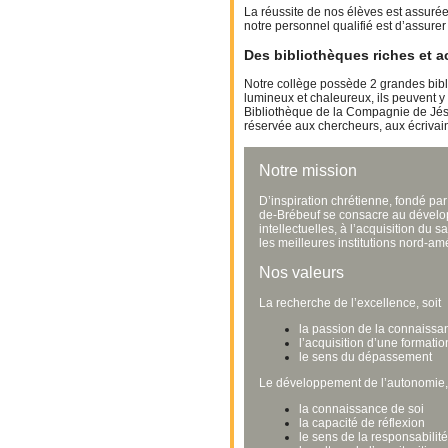
La réussite de nos élèves est assuré
notre personnel qualifié est d’assurer
Des bibliothèques riches et a
Notre collège possède 2 grandes bibl
lumineux et chaleureux, ils peuvent y 
Bibliothèque de la Compagnie de Jésu
réservée aux chercheurs, aux écrivain
Notre mission
D’inspiration chrétienne, fondé par
de-Brébeuf se consacre au développ
intellectuelles, à l’acquisition du 
les meilleures institutions nord-a
Nos valeurs
La recherche de l’excellence, soit
la passion de la connaissan
l’acquisition d’une formatio
le sens du dépassement
Le développement de l’autonomie, 
la connaissance de soi
la capacité de réflexion
le sens de la responsabilité