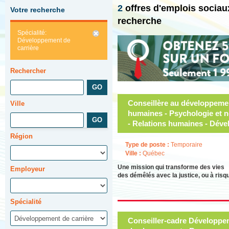
2
offres d'emplois socia
Votre recherche
recherche
Spécialité:
Développement de
carrière
Rechercher
Conseillère au développeme
Ville
humaines - Psychologie et n
- Relations humaines - Déve
Région
Type de poste :
Temporaire
Ville :
Québec
Une mission qui transforme des vies
Employeur
des démêlés avec la justice, ou à ris
Spécialité
Conseiller-cadre Développem