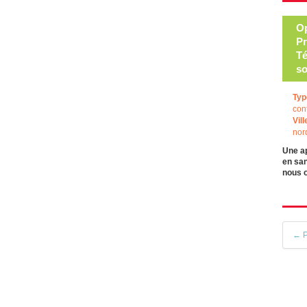
Op
Pr
Té
so
Typ
con
Vill
nor
Une a
en san
nous 
← P