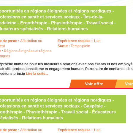
portunités en régions éloignées et régions nordiques -
ofessions en santé et services sociaux - Îles-de-la-
deleine - Ergothérapie - Physiothérapie - Travail social -
ucateurs spécialisés - Relations humaines
e de poste :
Affectation ou
Expérience requise :
1 an
trat
Statut :
Temps plein
e :
Régions éloignées et régions
diques
pproche humaine pour les meilleures relations avec nos clients et nos emplo
té allie professionnalisme et engagement humain. Partenaire de confiance des i
opérons princip
Lire la suite...
Voir offre
Voi
portunités en régions éloignées et régions nordiques -
ofessions en santé et services sociaux - Gaspésie -
gothérapie - Physiothérapie - Travail social - Éducateurs
écialisés - Relations humaines
e de poste :
Affectation ou
Expérience requise :
1 an