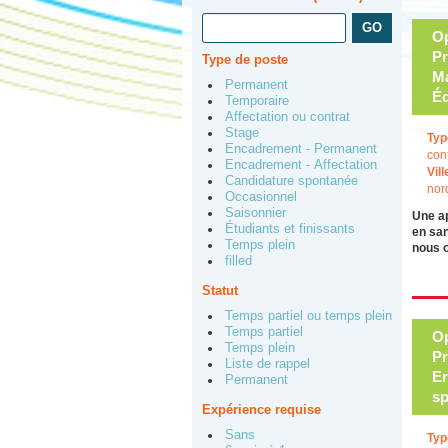
Op
Pr
Type de poste
Ma
Permanent
Éd
Temporaire
Affectation ou contrat
Stage
Typ
Encadrement - Permanent
con
Encadrement - Affectation
Vill
Candidature spontanée
nor
Occasionnel
Saisonnier
Une a
Étudiants et finissants
en san
Temps plein
nous 
filled
Statut
Temps partiel ou temps plein
Temps partiel
Op
Temps plein
Pr
Liste de rappel
Er
Permanent
sp
Expérience requise
Sans
Typ