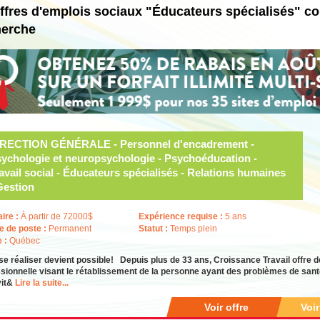
ffres d'emplois sociaux "Éducateurs spécialisés" c
herche
IRECTION GÉNÉRALE - Personnel d'encadrement -
ychologie et neuropsychologie - Psychoéducation -
avail social - Éducateurs spécialisés - Relations humaines
Gestion
aire :
À partir de 72000$
Expérience requise :
5 ans
e de poste :
Permanent
Statut :
Temps plein
e :
Québec
se réaliser devient possible! Depuis plus de 33 ans, Croissance Travail offre d
sionnelle visant le rétablissement de la personne ayant des problèmes de san
vit&
Lire la suite...
Voir offre
Voi