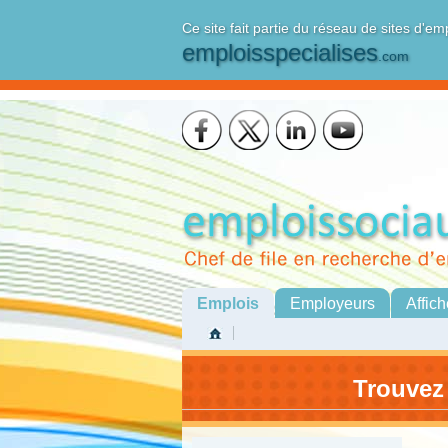
Ce site fait partie du réseau de sites d'em
emploisspecialises
.com
Emplois
Employeurs
Affich
Trouvez