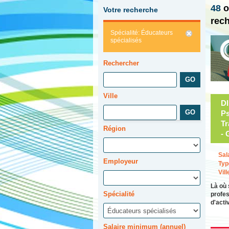
48
o
Votre recherche
rec
Spécialité: Éducateurs
spécialisés
Rechercher
Ville
D
Ps
Tr
Région
- 
Sal
Employeur
Typ
Vill
Là où 
Spécialité
profes
d'acti
Salaire minimum (annuel)