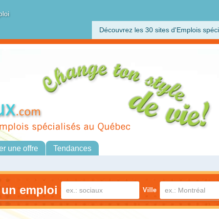
ploi
Découvrez les 30 sites d'Emplois spéci
er une offre
Tendances
 un emploi
Ville