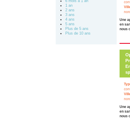
6 mois à 1 an
con
1 an
Vill
2 ans
nor
3 ans
4 ans
Une a
5 ans
en san
Plus de 5 ans
nous 
Plus de 10 ans
Op
Pr
Er
sp
Typ
con
Vill
nor
Une a
en san
nous 