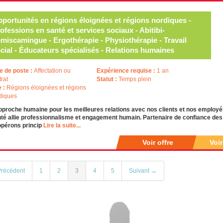
portunités en régions éloignées et régions nordiques -
ofessions en santé et services sociaux - Abitibi-
miscamingue - Ergothérapie - Physiothérapie - Travail
cial - Éducateurs spécialisés - Relations humaines
e de poste :
Affectation ou
Expérience requise :
1 an
trat
Statut :
Temps plein
e :
Régions éloignées et régions
diques
pproche humaine pour les meilleures relations avec nos clients et nos emplo
té allie professionnalisme et engagement humain. Partenaire de confiance des i
opérons princip
Lire la suite...
Voir offre
Voi
récédent
1
2
3
4
5
Suivant →