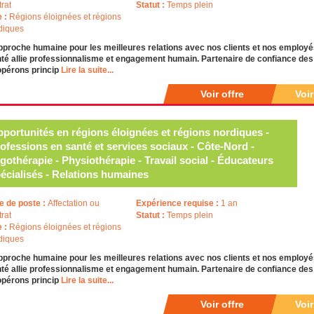
trat
Statut :
Temps plein
e :
Régions éloignées et régions
diques
pproche humaine pour les meilleures relations avec nos clients et nos emplo
té allie professionnalisme et engagement humain. Partenaire de confiance des i
opérons princip
Lire la suite...
Voir offre
Voi
portunités en régions éloignées et régions nordiques -
ofessions en santé et services sociaux - Côte-Nord -
gothérapie - Physiothérapie - Travail social - Éducateurs
écialisés - Relations humaines
e de poste :
Affectation ou
Expérience requise :
1 an
trat
Statut :
Temps plein
e :
Régions éloignées et régions
diques
pproche humaine pour les meilleures relations avec nos clients et nos emplo
té allie professionnalisme et engagement humain. Partenaire de confiance des i
opérons princip
Lire la suite...
Voir offre
Voi