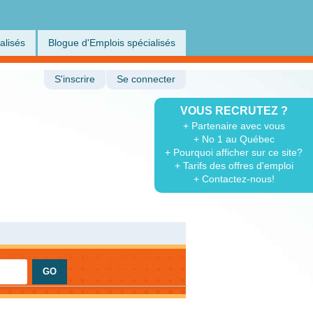
alisés
Blogue d'Emplois spécialisés
S'inscrire
Se connecter
VOUS RECRUTEZ ?
+ Partenaire avec vous
+ No 1 au Québec
+ Pourquoi afficher sur ce site?
+ Tarifs des offres d'emploi
+ Contactez-nous!