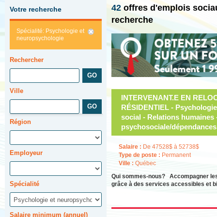
42
offres d'emplois soci
Votre recherche
recherche
Spécialité: Psychologie et
neuropsychologie
Rechercher
Ville
INTERVENANT.E EN RELOC
RÉSIDENTIEL - Psychologie 
social - Relations humaines 
Région
psychosociale/dépendances
Salaire :
De 47528$ à 52738$
Employeur
Type de poste :
Permanent
Ville :
Québec
Qui sommes-nous? Accompagner les pe
Spécialité
grâce à des services accessibles et b
Salaire minimum (annuel)