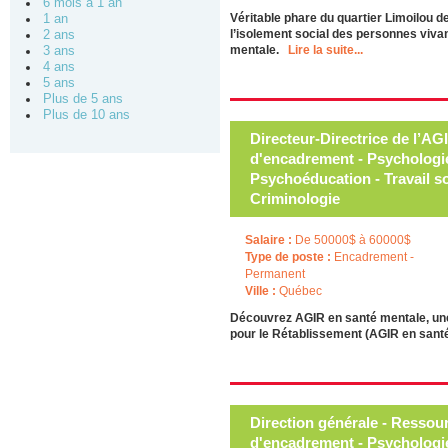
6 mois à 1 an
Véritable phare du quartier Limoilou 
1 an
l’isolement social des personnes viva
2 ans
mentale.
Lire la suite...
3 ans
4 ans
5 ans
Plus de 5 ans
Plus de 10 ans
Directeur-Directrice de l’AG
d'encadrement - Psychologie
Psychoéducation - Travail so
Criminologie
Salaire :
De 50000$ à 60000$
Type de poste :
Encadrement -
Permanent
Ville :
Québec
Découvrez AGIR en santé mentale, une a
pour le Rétablissement (AGIR en san
Direction générale - Ressou
d'encadrement - Psychologie