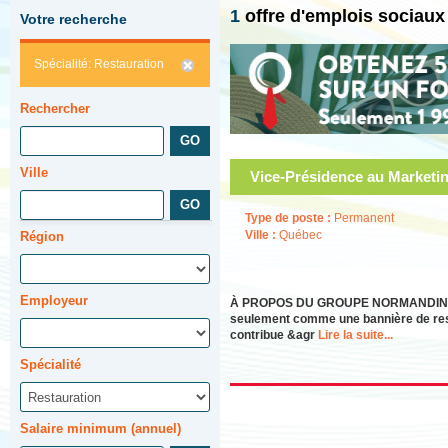
1
offre d'emplois sociau
Votre recherche
Spécialité: Restauration
Rechercher
Ville
Vice-Présidence au Marketin
Type de poste :
Permanent
Ville :
Québec
Région
Employeur
À PROPOS DU GROUPE NORMANDIN Depui
seulement comme une bannière de restau
contribue &agr
Lire la suite...
Spécialité
Salaire minimum (annuel)