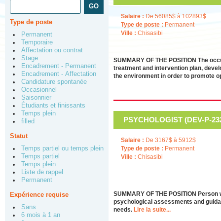
Salaire :
De 56085$ à 102893$
Type de poste
Type de poste :
Permanent
Ville :
Chisasibi
Permanent
Temporaire
Affectation ou contrat
Stage
SUMMARY OF THE POSITION The occupati
Encadrement - Permanent
treatment and intervention plan, devel
Encadrement - Affectation
the environment in order to promote op
Candidature spontanée
Occasionnel
Saisonnier
Étudiants et finissants
Temps plein
PSYCHOLOGIST (DEV-P-2324
filled
Statut
Salaire :
De 3167$ à 5912$
Temps partiel ou temps plein
Type de poste :
Permanent
Temps partiel
Ville :
Chisasibi
Temps plein
Liste de rappel
Permanent
SUMMARY OF THE POSITION Person who, 
Expérience requise
psychological assessments and guidance
Sans
needs.
Lire la suite...
6 mois à 1 an