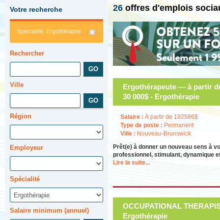
26
offres d'emplois soci
Votre recherche
Spécialité: Ergothérapie
Rechercher
Ville
Ergothérapeute — à partir d
30 000$ - Ergothérapie
Région
Salaire :
À partir de 102586$
Type de poste :
Permanent
Ville :
Nouveau-Brunswick
Prêt(e) à donner un nouveau sens à v
Employeur
professionnel, stimulant, dynamique et
Lire la suite...
Spécialité
OCCUPATIONAL THERAPIST 
Salaire minimum (annuel)
Ergothérapie