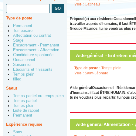
Ville :
Gatineau
Type de poste
Préposé(e) aux résidentsOccasionnelRé
travailler auprès d’humains, il faut ÊT
Permanent
Groupe Maurice, tu ne voudras plus re
Temporaire
Affectation ou contrat
Stage
Encadrement - Permanent
Encadrement - Affectation
Aide-général - Entretien m
Candidature spontanée
Occasionnel
Saisonnier
Type de poste :
Temps plein
Étudiants et finissants
Ville :
Saint-Léonard
Temps plein
filled
Aide-généralOccasionnel –Résidence L
Statut
d’humains, il faut ÊTRE HUMAIN, d’abor
Temps partiel ou temps plein
tu ne voudras plus repartir, tu nous c
Temps partiel
Temps plein
Liste de rappel
Permanent
Aide general Alimentation -
Expérience requise
Sans