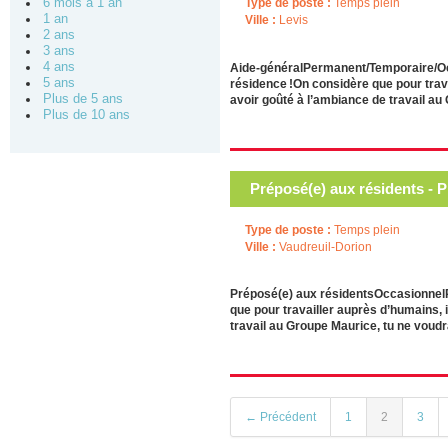
Type de poste :
Temps plein
6 mois à 1 an
1 an
Ville :
Levis
2 ans
3 ans
4 ans
Aide-généralPermanent/Temporaire/Oc
5 ans
résidence !On considère que pour trava
Plus de 5 ans
avoir goûté à l’ambiance de travail au
Plus de 10 ans
Préposé(e) aux résidents - 
Type de poste :
Temps plein
Ville :
Vaudreuil-Dorion
Préposé(e) aux résidentsOccasionnelRé
que pour travailler auprès d’humains, 
travail au Groupe Maurice, tu ne voudr
← Précédent
1
2
3