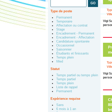
Typ
Type de poste
Vill
Permanent
Vigi S
Temporaire
person
Affectation ou contrat
Stage
Encadrement - Permanent
Encadrement - Affectation
Candidature spontanée
Occasionnel
Pr
Saisonnier
m
Étudiants et finissants
Temps plein
filled
Typ
Vill
Statut
Vigi S
Temps partiel ou temps plein
person
Temps partiel
Temps plein
Liste de rappel
Permanent
Expérience requise
Ch
80
Sans
6 mois à 1 an
In