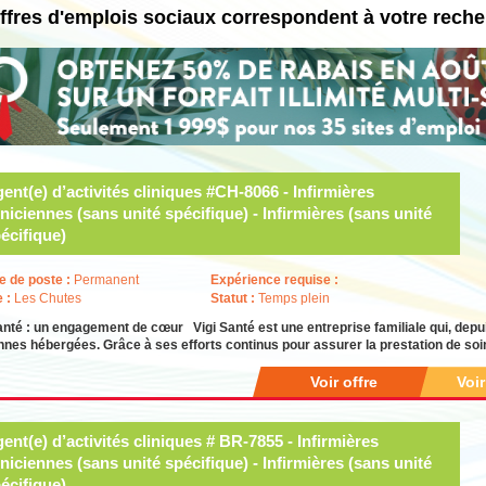
ffres d'emplois sociaux correspondent à votre rech
ent(e) d’activités cliniques #CH-8066 - Infirmières
iniciennes (sans unité spécifique) - Infirmières (sans unité
écifique)
e de poste :
Permanent
Expérience requise :
e :
Les Chutes
Statut :
Temps plein
anté : un engagement de cœur Vigi Santé est une entreprise familiale qui, depui
nes hébergées. Grâce à ses efforts continus pour assurer la prestation de soi
Voir offre
Voi
ent(e) d’activités cliniques # BR-7855 - Infirmières
iniciennes (sans unité spécifique) - Infirmières (sans unité
écifique)