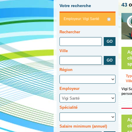
43
o
Votre recherche
Employeur: Vigi Santé
Rechercher
Ville
Ag
cl
sp
Région
Typ
Vill
Employeur
Vigi S
person
Spécialité
Ag
cl
Salaire minimum (annuel)
sp