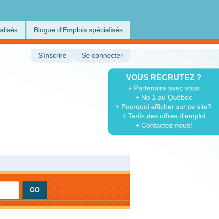
alisés
Blogue d'Emplois spécialisés
S'inscrire
Se connecter
VOUS RECRUTEZ ?
+ Partenaire avec vous
+ No 1 au Québec
+ Pourquoi afficher sur ce site?
+ Tarifs des offres d'emploi
+ Contactez-nous!