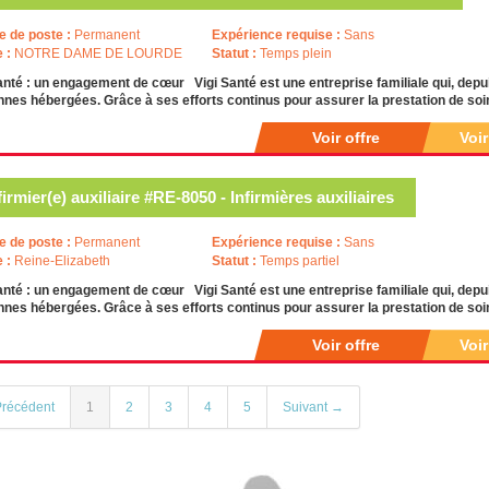
e de poste :
Permanent
Expérience requise :
Sans
e :
NOTRE DAME DE LOURDE
Statut :
Temps plein
anté : un engagement de cœur Vigi Santé est une entreprise familiale qui, depui
nes hébergées. Grâce à ses efforts continus pour assurer la prestation de soi
Voir offre
Voi
firmier(e) auxiliaire #RE-8050 - Infirmières auxiliaires
e de poste :
Permanent
Expérience requise :
Sans
e :
Reine-Elizabeth
Statut :
Temps partiel
anté : un engagement de cœur Vigi Santé est une entreprise familiale qui, depui
nes hébergées. Grâce à ses efforts continus pour assurer la prestation de soi
Voir offre
Voi
récédent
1
2
3
4
5
Suivant →