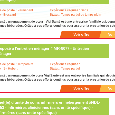
e de poste :
Permanent
Expérience requise :
Sans
e :
Brossard
Statut :
Temps partiel ou temps plein
anté : un engagement de cœur Vigi Santé est une entreprise familiale qui, depui
nes hébergées. Grâce à ses efforts continus pour assurer la prestation de soi
Voir offre
Voi
éposé à l’entretien ménager # MR-8077 - Entretien
énager
e de poste :
Temporaire
Expérience requise :
e :
St- Hubert
Statut :
Temps partiel
anté : un engagement de cœur Vigi Santé est une entreprise familiale qui, depui
nes hébergées. Grâce à ses efforts continus pour assurer la prestation de soins
Voir offre
Voi
ef(fe) d’unité de soins infirmiers en hébergement #NDL-
53 - Infirmières cliniciennes (sans unité spécifique) -
firmières (sans unité spécifique)