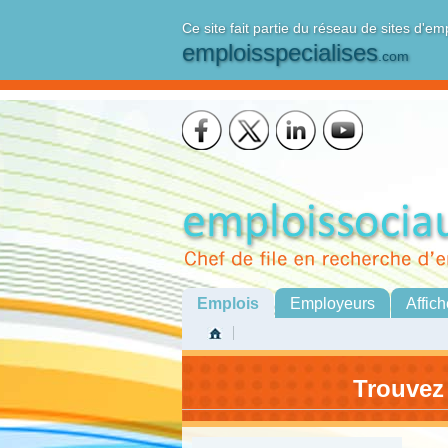
Ce site fait partie du réseau de sites d'em
emploisspecialises
.com
Emplois
Employeurs
Affich
Trouvez