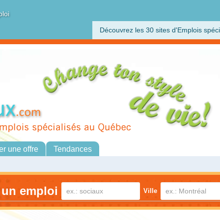
ploi
Découvrez les 30 sites d'Emplois spéci
er une offre
Tendances
 un emploi
Ville