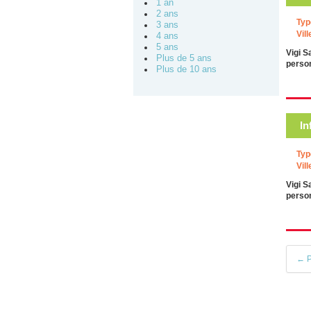
1 an
2 ans
Typ
3 ans
Vill
4 ans
5 ans
Vigi S
Plus de 5 ans
person
Plus de 10 ans
In
Typ
Vill
Vigi S
person
← P