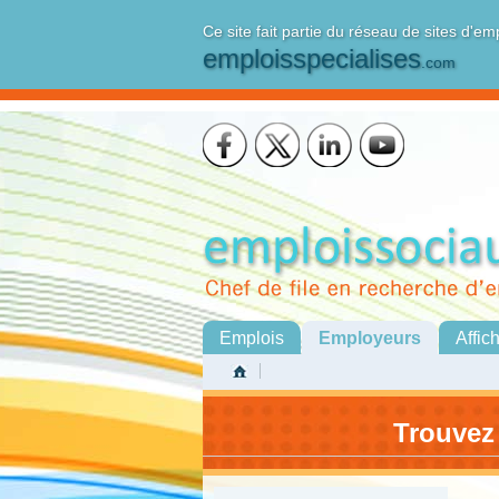
Ce site fait partie du réseau de sites d'em
emploisspecialises
.com
Emplois
Employeurs
Affic
Trouvez