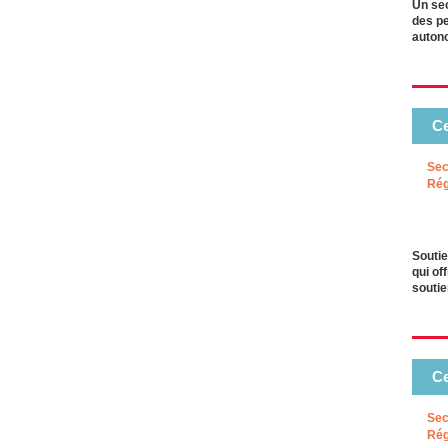
Un sec
des pe
autono
Ce
Sec
Rég
Soutie
qui of
souti
Ce
Sec
Rég