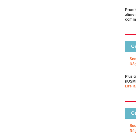
Premi
alimen
commu
Ce
Sec
Rég
Plus q
(IUSMM
Lire la
Ce
Sec
Rég