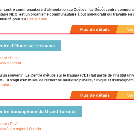
er centre communautaire d'alimentation au Québec Le Dépôt centre communau
taire NDG, est un organisme communautaire à but non-lucratif qui travaille en c
nauté pour s’a
Lire la suite...
Plus de détails
Voi
ntre d’étude sur le trauma
teur :
Public
ion
Montréal
u'un souvenir Le Centre d’étude sur le trauma (CET) fait partie de l’Institut un
). Il s’agit d’un milieu de recherche multidisciplinaire, clinique et d’enseig
 suite...
Plus de détails
Voi
ntre francophone du Grand Toronto
teur :
Privé
ion
Autre région | Ontario