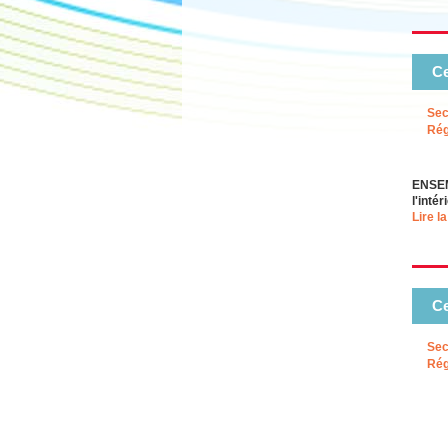
Ce
Sec
Rég
ENSEM
l'inté
Lire la
Ce
Sec
Rég