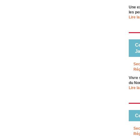
Une ex
les pe
Lire la
Ce
J
Sec
Rég
Vivre 
du Nor
Lire la
Ce
Sec
Rég