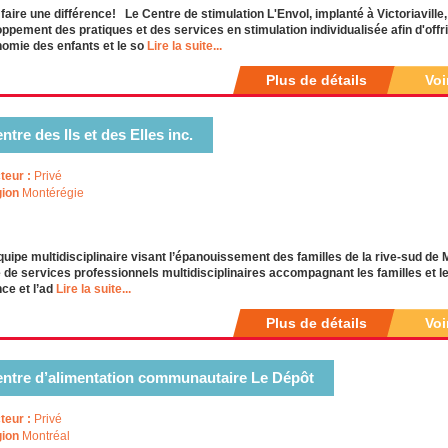
faire une différence! Le Centre de stimulation L'Envol, implanté à Victoriaville,
ppement des pratiques et des services en stimulation individualisée afin d'offri
nomie des enfants et le so
Lire la suite...
Plus de détails
Voi
ntre des Ils et des Elles inc.
teur :
Privé
ion
Montérégie
uipe multidisciplinaire visant l’épanouissement des familles de la rive-sud de
 de services professionnels multidisciplinaires accompagnant les familles et le
nce et l’ad
Lire la suite...
Plus de détails
Voi
ntre d’alimentation communautaire Le Dépôt
teur :
Privé
ion
Montréal