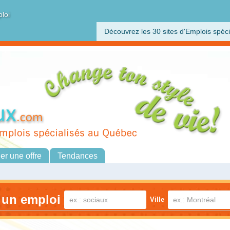
ploi
Découvrez les 30 sites d'Emplois spéci
her une offre
Tendances
 un emploi
Ville