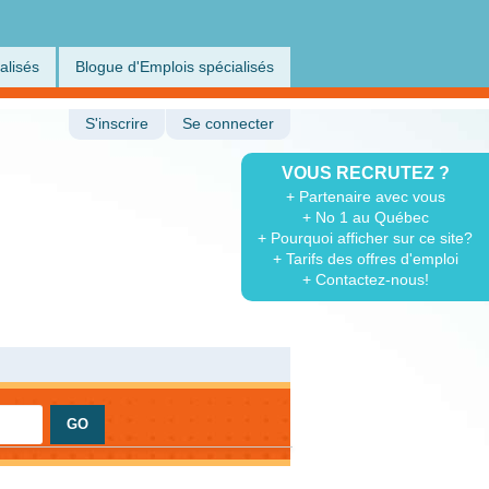
alisés
Blogue d'Emplois spécialisés
S'inscrire
Se connecter
VOUS RECRUTEZ ?
+ Partenaire avec vous
+ No 1 au Québec
+ Pourquoi afficher sur ce site?
+ Tarifs des offres d'emploi
+ Contactez-nous!