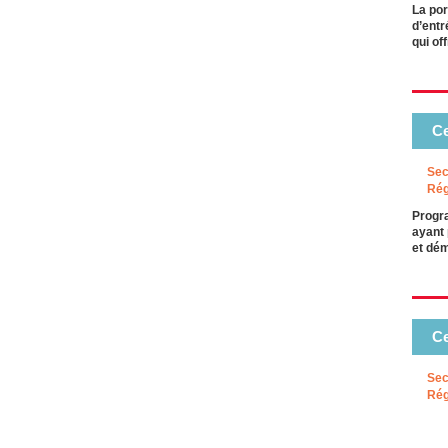
La por
d’entr
qui of
Ce
Sec
Rég
Progra
ayant 
et dém
Ce
Sec
Rég