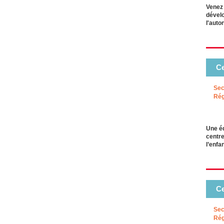
Venez 
dévelo
l'auto
Ce
Sec
Rég
Une éq
centre
l’enfa
Ce
Sec
Rég