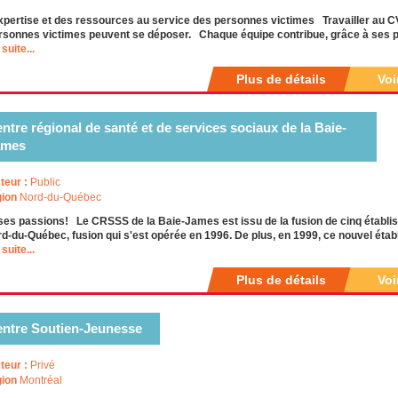
pertise et des ressources au service des personnes victimes Travailler au CV
rsonnes victimes peuvent se déposer. Chaque équipe contribue, grâce à ses p
 suite...
Plus de détails
Voi
ntre régional de santé et de services sociaux de la Baie-
ames
teur :
Public
ion
Nord-du-Québec
ses passions! Le CRSSS de la Baie-James est issu de la fusion de cinq établis
d-du-Québec, fusion qui s'est opérée en 1996. De plus, en 1999, ce nouvel étab
 suite...
Plus de détails
Voi
ntre Soutien-Jeunesse
teur :
Privé
ion
Montréal