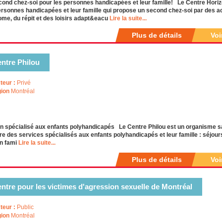
ond chez-soi pour les personnes handicapées et leur famille! Le Centre Horizo
rsonnes handicapées et leur famille qui propose un second chez-soi par des acti
me, du répit et des loisirs adapt&eacu
Lire la suite...
Plus de détails
Voi
ntre Philou
teur :
Privé
ion
Montréal
n spécialisé aux enfants polyhandicapés Le Centre Philou est un organisme sa
fre des services spécialisés aux enfants polyhandicapés et leur famille : séjo
en fami
Lire la suite...
Plus de détails
Voi
ntre pour les victimes d'agression sexuelle de Montréal
teur :
Public
ion
Montréal