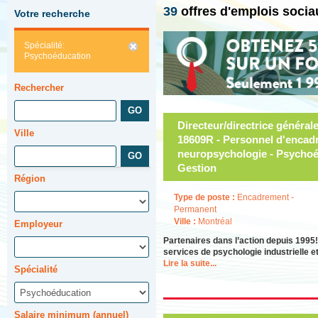
39
offres d'emplois soci
Votre recherche
Spécialité:
Psychoéducation
Rechercher
Directeur/directrice généra
Ville
18609R - Personnel d'encadr
neuropsychologie - Psychoédu
Gestion
Région
Type de poste :
Encadrement -
Permanent
Ville :
Montréal
Employeur
Partenaires dans l’action depuis 199
services de psychologie industrielle e
Lire la suite...
Spécialité
Salaire minimum (annuel)