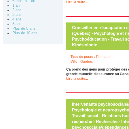
6 mois à 1 an
Lire la suite...
1 an
2 ans
3 ans
4 ans
5 ans
Conseiller en réadaptation e
Plus de 5 ans
(Québec) - Psychologie et n
Plus de 10 ans
Psychoéducation - Travail so
Kinésiologie
Type de poste :
Permanent
Ville :
Québec
Ça prend des gens pour protéger des 
grande mutuelle d’assurance au Canada
Lire la suite...
Intervenante psychosociale/a
Psychologie et neuropsycho
Travail social - Relations hum
recherche - Recherche - Int
psychosociale/dépendances