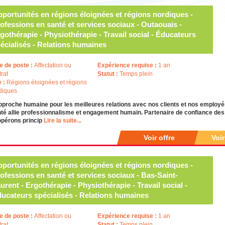
portunités en régions éloignées et régions nordiques -
ofessions en santé et services sociaux - Outaouais -
gothérapie - Physiothérapie - Travail social - Éducateurs
écialisés - Relations humaines
e de poste :
Affectation ou
Expérience requise :
1 an
trat
Statut :
Temps plein
e :
Régions éloignées et régions
diques
pproche humaine pour les meilleures relations avec nos clients et nos emplo
té allie professionnalisme et engagement humain. Partenaire de confiance des i
opérons princip
Lire la suite...
Voir offre
Voi
portunités en régions éloignées et régions nordiques -
ofessions en santé et services sociaux - Bas-Saint-
urent - Ergothérapie - Physiothérapie - Travail social -
ucateurs spécialisés - Relations humaines
e de poste :
Affectation ou
Expérience requise :
1 an
trat
Statut :
Temps plein