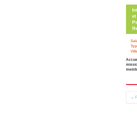
In
et
Ps
Re
Sal
Typ
Vill
Accuei
missio
membr
← P