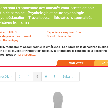
tervenant Responsable des activités valorisantes de soir
 fin de semaine - Psychologie et neuropsychologie -
ychoéducation - Travail social - Éducateurs spécialisés -
lations humaines
aire :
41860$
Expérience requise :
1 an
e de poste :
Permanent
Statut :
Temps plein
e :
Repentigny
llir, respecter et accompagner la différence Les Amis de la déficience intelle
n est de favoriser l’intégration sociale, la promotion, le respect de la personne
es. Nous off
Lire la suite...
Voir offre
Voi
récédent
3
4
5
6
7
Suivant →