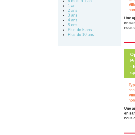
6 mois à 1 an
Vill
1 an
nor
2 ans
3 ans
Une a
4 ans
en san
5 ans
nous 
Plus de 5 ans
Plus de 10 ans
Op
Pr
- 
sp
Typ
con
Vill
nor
Une a
en san
nous 