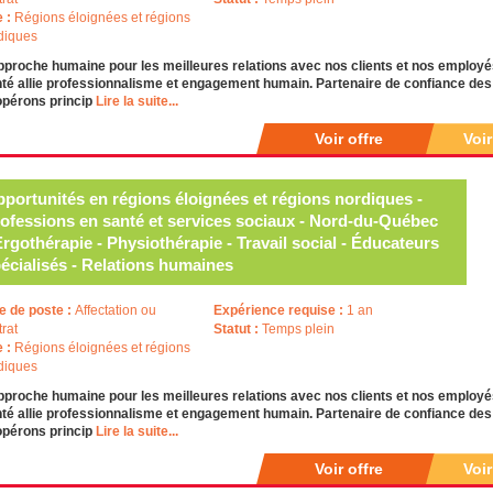
e :
Régions éloignées et régions
diques
pproche humaine pour les meilleures relations avec nos clients et nos emplo
té allie professionnalisme et engagement humain. Partenaire de confiance des i
opérons princip
Lire la suite...
Voir offre
Voi
portunités en régions éloignées et régions nordiques -
ofessions en santé et services sociaux - Nord-du-Québec
Ergothérapie - Physiothérapie - Travail social - Éducateurs
écialisés - Relations humaines
e de poste :
Affectation ou
Expérience requise :
1 an
trat
Statut :
Temps plein
e :
Régions éloignées et régions
diques
pproche humaine pour les meilleures relations avec nos clients et nos emplo
té allie professionnalisme et engagement humain. Partenaire de confiance des i
opérons princip
Lire la suite...
Voir offre
Voi