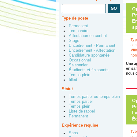
Op
Pr
Type de poste
Er
Permanent
sp
Temporaire
Affectation ou contrat
Typ
Stage
con
Encadrement - Permanent
Vill
Encadrement - Affectation
Candidature spontanée
nor
Occasionnel
Une a
Saisonnier
en san
Étudiants et finissants
nous 
Temps plein
filled
Statut
Temps partiel ou temps plein
Op
Temps partiel
Pr
Temps plein
Liste de rappel
La
Permanent
Éd
Expérience requise
Typ
Sans
con