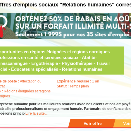
ffres d'emplois sociaux "Relations humaines" corre
portunités en régions éloignées et régions nordiques -
ofessions en santé et services sociaux - Abitibi-
miscamingue - Ergothérapie - Physiothérapie - Travail
cial - Éducateurs spécialisés - Relations humaines
e de poste :
Affectation ou
Expérience requise :
1 an
trat
Statut :
Temps plein
e :
Régions éloignées et régions
diques
pproche humaine pour les meilleures relations avec nos clients et nos emplo
té allie professionnalisme et engagement humain. Partenaire de confiance des i
opérons princip
Lire la suite...
Voir offre
Voi