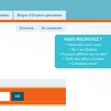
alisés
Blogue d'Emplois spécialisés
S'inscrire
Se connecter
VOUS RECRUTEZ ?
+ Partenaire avec vous
+ No 1 au Québec
+ Pourquoi afficher sur ce site?
+ Tarifs des offres d'emploi
+ Contactez-nous!