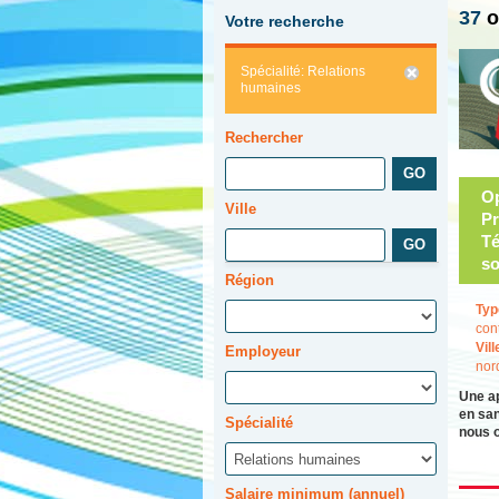
37
o
Votre recherche
Spécialité: Relations
humaines
Rechercher
Op
Ville
Pr
Té
so
Région
Typ
con
Vill
Employeur
nor
Une a
en san
Spécialité
nous 
Salaire minimum (annuel)