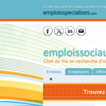
Ce site fait partie du réseau de sites d'em
emploisspecialises
.com
Emplois
Employeurs
Affich
Trouvez