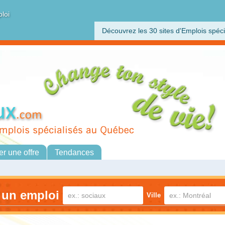
ploi
Découvrez les 30 sites d'Emplois spéci
er une offre
Tendances
 un emploi
Ville