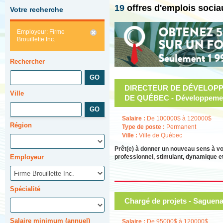
19
offres d'emplois soci
Votre recherche
Employeur: Firme
Brouillette Inc.
Rechercher
DIRECTEUR DE DÉVELOPPE
Ville
DE QUÉBEC - Développement
Salaire :
De 100000$ à 120000$
Région
Type de poste :
Permanent
Ville :
Ville de Québec
Prêt(e) à donner un nouveau sens à v
Employeur
professionnel, stimulant, dynamique et
Spécialité
Chargé de projets - Saguena
Salaire minimum (annuel)
Salaire :
De 95000$ à 120000$