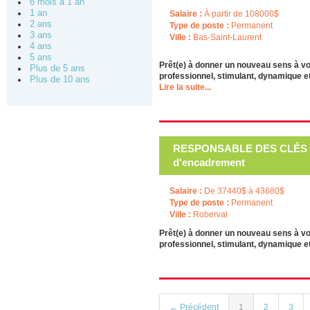
6 mois à 1 an
1 an
Salaire :
À partir de 108000$
2 ans
Type de poste :
Permanent
3 ans
Ville :
Bas-Saint-Laurent
4 ans
5 ans
Prêt(e) à donner un nouveau sens à v
Plus de 5 ans
professionnel, stimulant, dynamique et
Plus de 10 ans
Lire la suite...
RESPONSABLE DES CLÉS -
d'encadrement
Salaire :
De 37440$ à 43680$
Type de poste :
Permanent
Ville :
Roberval
Prêt(e) à donner un nouveau sens à v
professionnel, stimulant, dynamique et
← Précédent
1
2
3